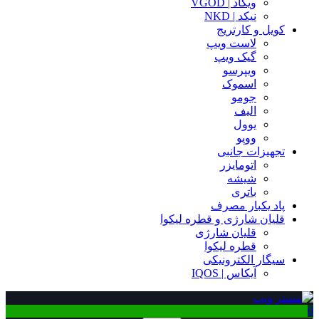
ویگاد | VGOD
نیکد | NKD
کویل و کارتریج
لاست ویپ
گیک ویپ
ویپرسو
اسموک
جومو
الیف
یوول
ووپو
تجهیزات جانبی
اتومایزر
شیشه
باتری
پاد یکبار مصرف
قلیان شارژی و قطره لیکوا
قلیان شارژی
قطره لیکوا
سیگار الکترونیکی
آیکاس | IQOS
0