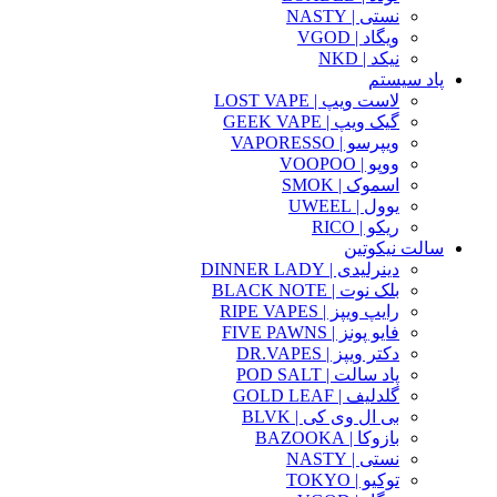
نستی | NASTY
ویگاد | VGOD
نیکد | NKD
پاد سیستم
لاست ویپ | LOST VAPE
گیک ویپ | GEEK VAPE
ویپرسو | VAPORESSO
ووپو | VOOPOO
اسموک | SMOK
یوول | UWEEL
ریکو | RICO
سالت نیکوتین
دینرلیدی | DINNER LADY
بلک نوت | BLACK NOTE
رایپ ویپز | RIPE VAPES
فایو پونز | FIVE PAWNS
دکتر ویپز | DR.VAPES
پاد سالت | POD SALT
گلدلیف | GOLD LEAF
بی ال وی کی | BLVK
بازوکا | BAZOOKA
نستی | NASTY
توکیو | TOKYO