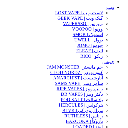
ویپ
لاست ویپ | LOST VAPE
گیک ویپ | GEEK VAPE
ویپرسو | VAPERSSO
ووپو | VOOPOO
اسموک | SMOK
یوول | UWELL
جومو | JOMO
الیف | ELEAF
ریکو | RICO
جویس
جم مانستر | JAM MONSTER
کلود نوردز | CLOD NORDZ
آنارشیست | ANARCHIST
سامز ویپ | SAMS VAPE
رایپ ویپز | RIPE VAPES
دکتر ویپز | DR.VAPES
پاد سالت | POD SALT
هرکولس | HERCULES
بی ال وی کی | BLVK
راتلس | RUTHLESS
بازوکا | BAZOOKA
لودد | LOADED