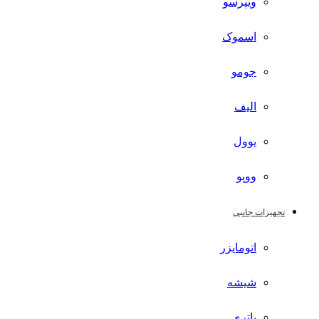
ویپرسو
اسموک
جومو
الیف
یوول
ووپو
تجهیزات جانبی
اتومایزر
شیشه
باتری