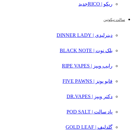
ریکو | RICO
جدید
سالت نیکوتین
دینرلیدی | DINNER LADY
بلک نوت | BLACK NOTE
رایپ ویپز | RIPE VAPES
فایو پونز | FIVE PAWNS
دکتر ویپز | DR.VAPES
پاد سالت | POD SALT
گلدلیف | GOLD LEAF