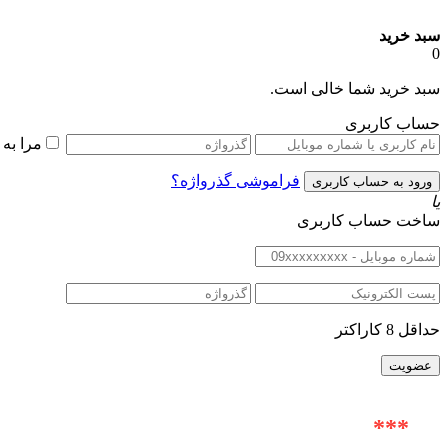
سبد خرید
0
سبد خرید شما خالی است.
حساب کاربری
مرا به
فراموشی گذرواژه؟
یا
ساخت حساب کاربری
حداقل 8 کاراکتر
***
آدرس حضوری : خیابان ولیعصر (عج) |