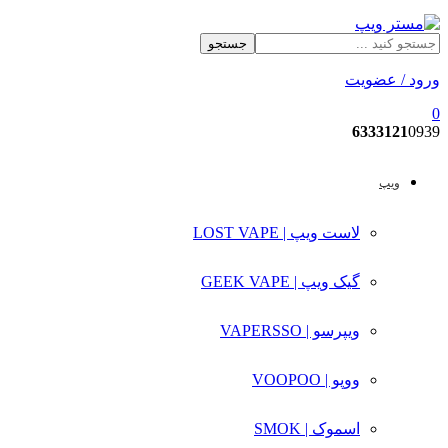
جستجو
ورود / عضویت
0
6333121
0939
ویپ
لاست ویپ | LOST VAPE
گیک ویپ | GEEK VAPE
ویپرسو | VAPERSSO
ووپو | VOOPOO
اسموک | SMOK