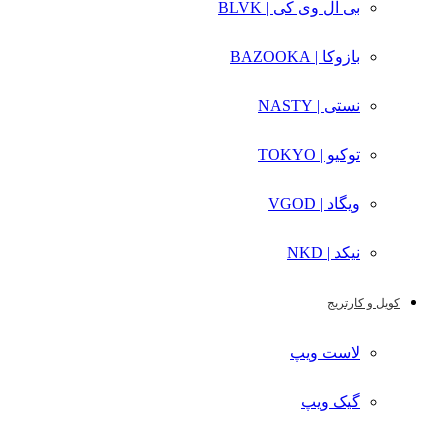
بی ال وی کی | BLVK
بازوکا | BAZOOKA
نستی | NASTY
توکیو | TOKYO
ویگاد | VGOD
نیکد | NKD
کویل و کارتریج
لاست ویپ
گیک ویپ