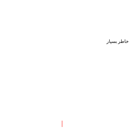
 خاطر بسپار
 نبش چهارراه طالقانی
|
پاسخگویی : همه روزه بجز