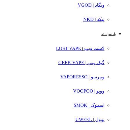
ویگاد | VGOD
نیکد | NKD
پاد سیستم
لاست ویپ | LOST VAPE
گیک ویپ | GEEK VAPE
ویپرسو | VAPORESSO
ووپو | VOOPOO
اسموک | SMOK
یوول | UWEEL