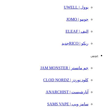
یوول | UWELL
جومو | JOMO
الیف | ELEAF
ریکو | RICO
جدید
جویس
جم مانستر | JAM MONSTER
کلود نوردز | CLOD NORDZ
آنارشیست | ANARCHIST
سامز ویپ | SAMS VAPE