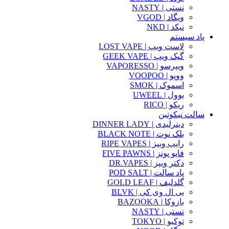
نستی | NASTY
ویگاد | VGOD
نیکد | NKD
پاد سیستم
لاست ویپ | LOST VAPE
گیک ویپ | GEEK VAPE
ویپرسو | VAPORESSO
ووپو | VOOPOO
اسموک | SMOK
یوول | UWEEL
ریکو | RICO
سالت نیکوتین
دینرلیدی | DINNER LADY
بلک نوت | BLACK NOTE
رایپ ویپز | RIPE VAPES
فایو پونز | FIVE PAWNS
دکتر ویپز | DR.VAPES
پاد سالت | POD SALT
گلدلیف | GOLD LEAF
بی ال وی کی | BLVK
بازوکا | BAZOOKA
نستی | NASTY
توکیو | TOKYO