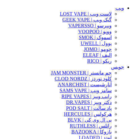
ویپ
لاست ویپ | LOST VAPE
گیک ویپ | GEEK VAPE
ویپرسو | VAPERSSO
ووپو | VOOPOO
اسموک | SMOK
یوول | UWELL
جومو | JOMO
الیف | ELEAF
ریکو | RICO
جویس
جم مانستر | JAM MONSTER
کلود نوردز | CLOD NORDZ
آنارشیست | ANARCHIST
سامز ویپ | SAMS VAPE
رایپ ویپز | RIPE VAPES
دکتر ویپز | DR.VAPES
پاد سالت | POD SALT
هرکولس | HERCULES
بی ال وی کی | BLVK
راتلس | RUTHLESS
بازوکا | BAZOOKA
لودد | LOADED