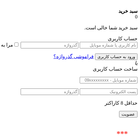
سبد خرید
0
سبد خرید شما خالی است.
حساب کاربری
مرا به
فراموشی گذرواژه؟
یا
ساخت حساب کاربری
حداقل 8 کاراکتر
***
آدرس حضوری : خیابان ولیعصر (عج) |