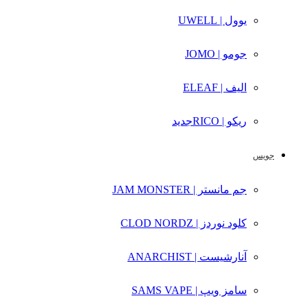
یوول | UWELL
جومو | JOMO
الیف | ELEAF
ریکو | RICO
جدید
جویس
جم مانستر | JAM MONSTER
کلود نوردز | CLOD NORDZ
آنارشیست | ANARCHIST
سامز ویپ | SAMS VAPE