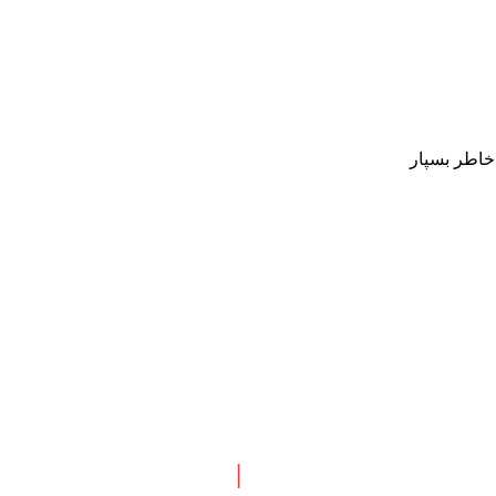
 خاطر بسپار
 نبش چهارراه طالقانی
|
پاسخگویی : همه روزه بجز