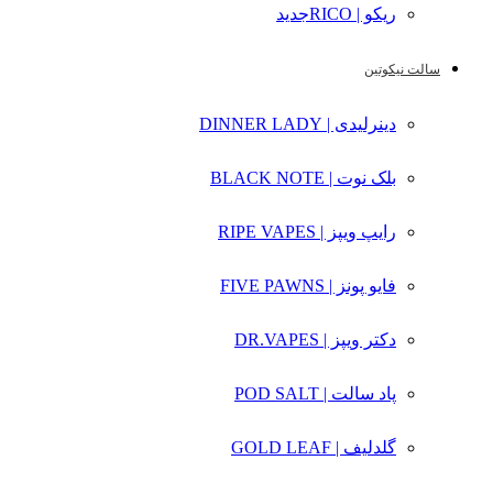
ریکو | RICO
جدید
سالت نیکوتین
دینرلیدی | DINNER LADY
بلک نوت | BLACK NOTE
رایپ ویپز | RIPE VAPES
فایو پونز | FIVE PAWNS
دکتر ویپز | DR.VAPES
پاد سالت | POD SALT
گلدلیف | GOLD LEAF