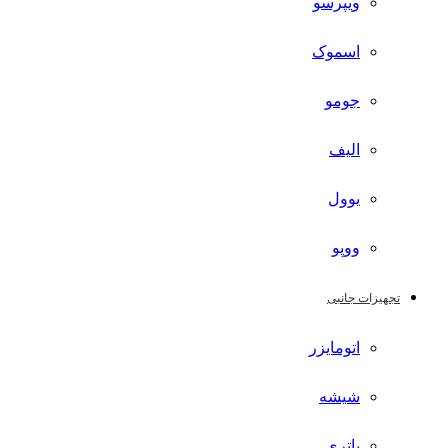
ویپرسو
اسموک
جومو
الیف
یوول
ووپو
تجهیزات جانبی
اتومایزر
شیشه
باتری