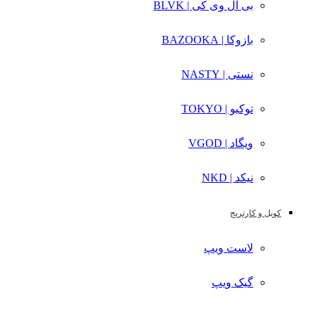
بی ال وی کی | BLVK
بازوکا | BAZOOKA
نستی | NASTY
توکیو | TOKYO
ویگاد | VGOD
نیکد | NKD
کویل و کارتریج
لاست ویپ
گیک ویپ