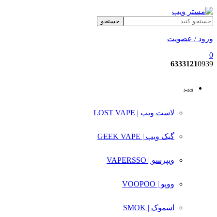
جستجو
ورود / عضویت
0
6333121
0939
ویپ
لاست ویپ | LOST VAPE
گیک ویپ | GEEK VAPE
ویپرسو | VAPERSSO
ووپو | VOOPOO
اسموک | SMOK