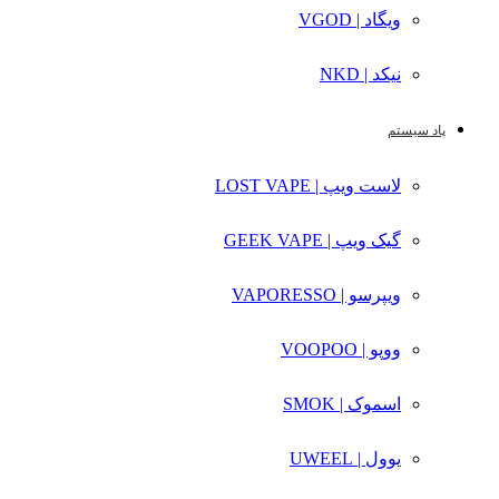
ویگاد | VGOD
نیکد | NKD
پاد سیستم
لاست ویپ | LOST VAPE
گیک ویپ | GEEK VAPE
ویپرسو | VAPORESSO
ووپو | VOOPOO
اسموک | SMOK
یوول | UWEEL