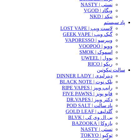
نستی | NASTY
ویگاد | VGOD
نیکد | NKD
پاد سیستم
لاست ویپ | LOST VAPE
گیک ویپ | GEEK VAPE
ویپرسو | VAPORESSO
ووپو | VOOPOO
اسموک | SMOK
یوول | UWEEL
ریکو | RICO
سالت نیکوتین
دینرلیدی | DINNER LADY
بلک نوت | BLACK NOTE
رایپ ویپز | RIPE VAPES
فایو پونز | FIVE PAWNS
دکتر ویپز | DR.VAPES
پاد سالت | POD SALT
گلدلیف | GOLD LEAF
بی ال وی کی | BLVK
بازوکا | BAZOOKA
نستی | NASTY
توکیو | TOKYO