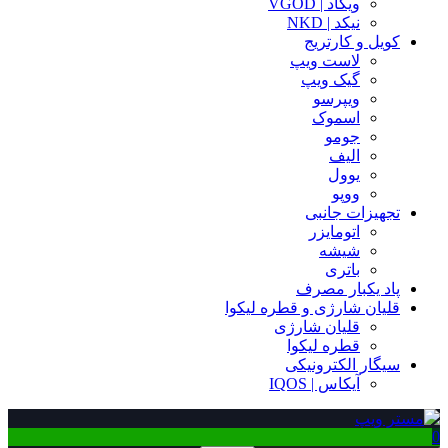
ویگاد | VGOD
نیکد | NKD
کویل و کارتریج
لاست ویپ
گیک ویپ
ویپرسو
اسموک
جومو
الیف
یوول
ووپو
تجهیزات جانبی
اتومایزر
شیشه
باتری
پاد یکبار مصرف
قلیان شارژی و قطره لیکوا
قلیان شارژی
قطره لیکوا
سیگار الکترونیکی
آیکاس | IQOS
0