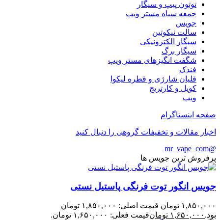
توتون پیپ و سیگار
جمعه سیاه مستر ویپ
جویس
سالت نیکوتین
سیگار الکترونیکی
سیگار برگ
شگفت انگیزهای مستر ویپ
فندک
قلیان شارژی و قطره لیکوا
کویل و کارتریج
ویپ
صفحه اینستاگرام
اخبار مقالات و تخفیفات گروهی را دنبال کنید
@mr_vape_com
پرفروش ترین جویس ها
جویس انگور توت فرنگی پاستیل نستی
۱,۸۵۰,۰۰۰
تومان
قیمت اصلی: ۱,۸۵۰,۰۰۰ تومان
بود.
۱,۶۵۰,۰۰۰
تومان
قیمت فعلی: ۱,۶۵۰,۰۰۰ تومان.