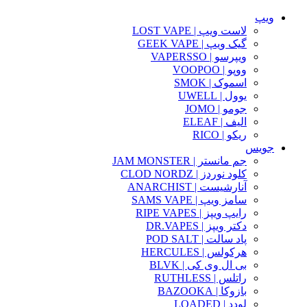
ویپ
لاست ویپ | LOST VAPE
گیک ویپ | GEEK VAPE
ویپرسو | VAPERSSO
ووپو | VOOPOO
اسموک | SMOK
یوول | UWELL
جومو | JOMO
الیف | ELEAF
ریکو | RICO
جویس
جم مانستر | JAM MONSTER
کلود نوردز | CLOD NORDZ
آنارشیست | ANARCHIST
سامز ویپ | SAMS VAPE
رایپ ویپز | RIPE VAPES
دکتر ویپز | DR.VAPES
پاد سالت | POD SALT
هرکولس | HERCULES
بی ال وی کی | BLVK
راتلس | RUTHLESS
بازوکا | BAZOOKA
لودد | LOADED