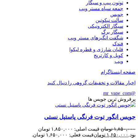
توتون پیپ و سیگار
جمعه سیاه مستر ویپ
جویس
سالت نیکوتین
سیگار الکترونیکی
سیگار برگ
شگفت انگیزهای مستر ویپ
فندک
قلیان شارژی و قطره لیکوا
کویل و کارتریج
ویپ
صفحه اینستاگرام
اخبار مقالات و تخفیفات گروهی را دنبال کنید
@mr_vape_com
پرفروش ترین جویس ها
جویس انگور توت فرنگی پاستیل نستی
۱,۸۵۰,۰۰۰
تومان
قیمت اصلی: ۱,۸۵۰,۰۰۰ تومان
بود.
۱,۶۵۰,۰۰۰
تومان
قیمت فعلی: ۱,۶۵۰,۰۰۰ تومان.