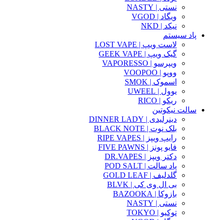
نستی | NASTY
ویگاد | VGOD
نیکد | NKD
پاد سیستم
لاست ویپ | LOST VAPE
گیک ویپ | GEEK VAPE
ویپرسو | VAPORESSO
ووپو | VOOPOO
اسموک | SMOK
یوول | UWEEL
ریکو | RICO
سالت نیکوتین
دینرلیدی | DINNER LADY
بلک نوت | BLACK NOTE
رایپ ویپز | RIPE VAPES
فایو پونز | FIVE PAWNS
دکتر ویپز | DR.VAPES
پاد سالت | POD SALT
گلدلیف | GOLD LEAF
بی ال وی کی | BLVK
بازوکا | BAZOOKA
نستی | NASTY
توکیو | TOKYO