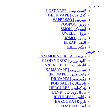
ویپ
لاست ویپ | LOST VAPE
گیک ویپ | GEEK VAPE
ویپرسو | VAPERSSO
ووپو | VOOPOO
اسموک | SMOK
یوول | UWELL
جومو | JOMO
الیف | ELEAF
ریکو | RICO
جویس
جم مانستر | JAM MONSTER
کلود نوردز | CLOD NORDZ
آنارشیست | ANARCHIST
سامز ویپ | SAMS VAPE
رایپ ویپز | RIPE VAPES
دکتر ویپز | DR.VAPES
پاد سالت | POD SALT
هرکولس | HERCULES
بی ال وی کی | BLVK
راتلس | RUTHLESS
بازوکا | BAZOOKA
لودد | LOADED