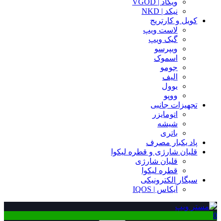
ویگاد | VGOD
نیکد | NKD
کویل و کارتریج
لاست ویپ
گیک ویپ
ویپرسو
اسموک
جومو
الیف
یوول
ووپو
تجهیزات جانبی
اتومایزر
شیشه
باتری
پاد یکبار مصرف
قلیان شارژی و قطره لیکوا
قلیان شارژی
قطره لیکوا
سیگار الکترونیکی
آیکاس | IQOS
0