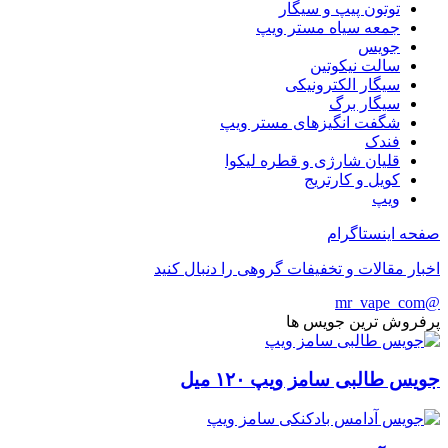
توتون پیپ و سیگار
جمعه سیاه مستر ویپ
جویس
سالت نیکوتین
سیگار الکترونیکی
سیگار برگ
شگفت انگیزهای مستر ویپ
فندک
قلیان شارژی و قطره لیکوا
کویل و کارتریج
ویپ
صفحه اینستاگرام
اخبار مقالات و تخفیفات گروهی را دنبال کنید
@mr_vape_com
پرفروش ترین جویس ها
جویس طالبی سامز ویپ ۱۲۰ میل