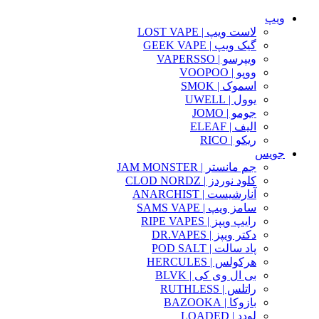
ویپ
لاست ویپ | LOST VAPE
گیک ویپ | GEEK VAPE
ویپرسو | VAPERSSO
ووپو | VOOPOO
اسموک | SMOK
یوول | UWELL
جومو | JOMO
الیف | ELEAF
ریکو | RICO
جویس
جم مانستر | JAM MONSTER
کلود نوردز | CLOD NORDZ
آنارشیست | ANARCHIST
سامز ویپ | SAMS VAPE
رایپ ویپز | RIPE VAPES
دکتر ویپز | DR.VAPES
پاد سالت | POD SALT
هرکولس | HERCULES
بی ال وی کی | BLVK
راتلس | RUTHLESS
بازوکا | BAZOOKA
لودد | LOADED