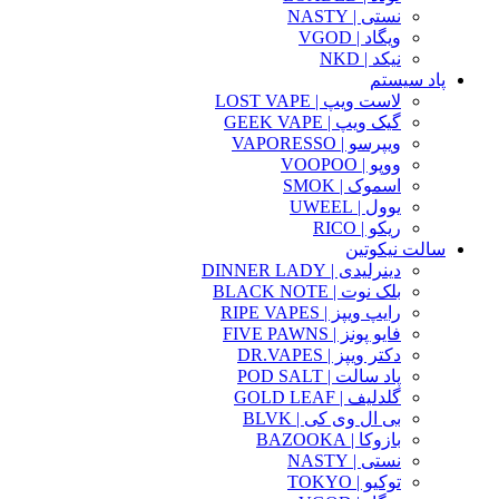
نستی | NASTY
ویگاد | VGOD
نیکد | NKD
پاد سیستم
لاست ویپ | LOST VAPE
گیک ویپ | GEEK VAPE
ویپرسو | VAPORESSO
ووپو | VOOPOO
اسموک | SMOK
یوول | UWEEL
ریکو | RICO
سالت نیکوتین
دینرلیدی | DINNER LADY
بلک نوت | BLACK NOTE
رایپ ویپز | RIPE VAPES
فایو پونز | FIVE PAWNS
دکتر ویپز | DR.VAPES
پاد سالت | POD SALT
گلدلیف | GOLD LEAF
بی ال وی کی | BLVK
بازوکا | BAZOOKA
نستی | NASTY
توکیو | TOKYO