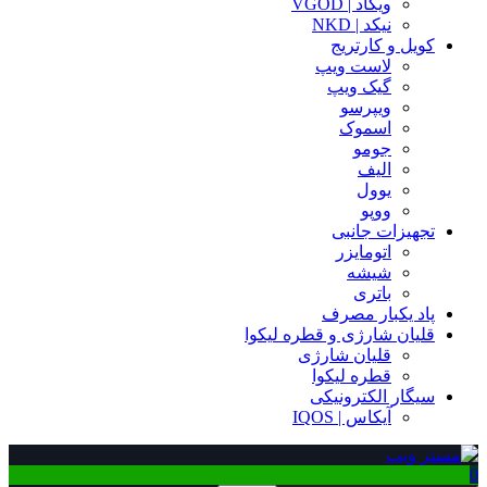
ویگاد | VGOD
نیکد | NKD
کویل و کارتریج
لاست ویپ
گیک ویپ
ویپرسو
اسموک
جومو
الیف
یوول
ووپو
تجهیزات جانبی
اتومایزر
شیشه
باتری
پاد یکبار مصرف
قلیان شارژی و قطره لیکوا
قلیان شارژی
قطره لیکوا
سیگار الکترونیکی
آیکاس | IQOS
0