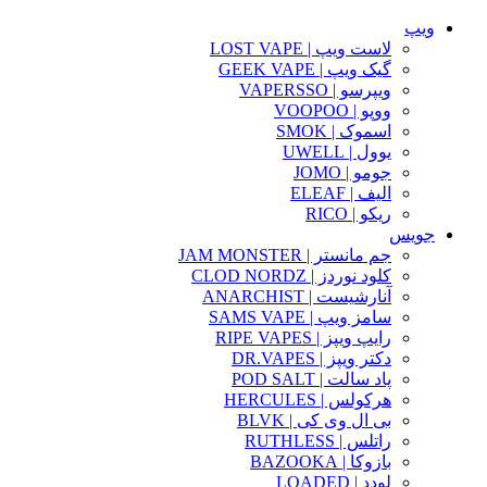
ویپ
لاست ویپ | LOST VAPE
گیک ویپ | GEEK VAPE
ویپرسو | VAPERSSO
ووپو | VOOPOO
اسموک | SMOK
یوول | UWELL
جومو | JOMO
الیف | ELEAF
ریکو | RICO
جویس
جم مانستر | JAM MONSTER
کلود نوردز | CLOD NORDZ
آنارشیست | ANARCHIST
سامز ویپ | SAMS VAPE
رایپ ویپز | RIPE VAPES
دکتر ویپز | DR.VAPES
پاد سالت | POD SALT
هرکولس | HERCULES
بی ال وی کی | BLVK
راتلس | RUTHLESS
بازوکا | BAZOOKA
لودد | LOADED