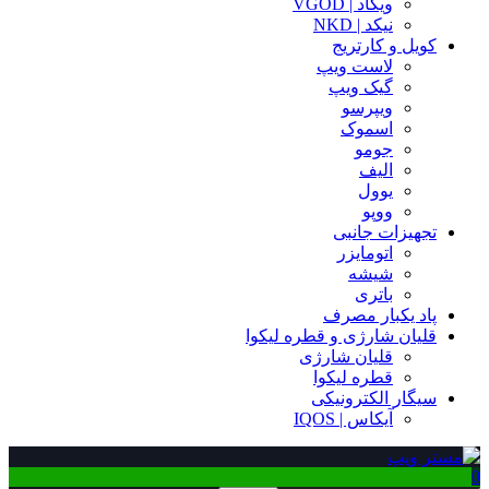
ویگاد | VGOD
نیکد | NKD
کویل و کارتریج
لاست ویپ
گیک ویپ
ویپرسو
اسموک
جومو
الیف
یوول
ووپو
تجهیزات جانبی
اتومایزر
شیشه
باتری
پاد یکبار مصرف
قلیان شارژی و قطره لیکوا
قلیان شارژی
قطره لیکوا
سیگار الکترونیکی
آیکاس | IQOS
0