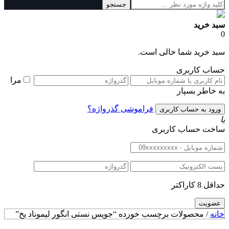
جستجو
سبد خرید
0
سبد خرید شما خالی است.
حساب کاربری
مرا
به خاطر بسپار
فراموشی گذرواژه؟
یا
ساخت حساب کاربری
حداقل 8 کاراکتر
خانه
/ محصولات برچسب خورده “جویس نستی انگور لیموناد یخ”