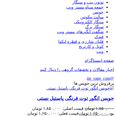
توتون پیپ و سیگار
جمعه سیاه مستر ویپ
جویس
سالت نیکوتین
سیگار الکترونیکی
سیگار برگ
شگفت انگیزهای مستر ویپ
فندک
قلیان شارژی و قطره لیکوا
کویل و کارتریج
ویپ
صفحه اینستاگرام
اخبار مقالات و تخفیفات گروهی را دنبال کنید
@mr_vape_com
پرفروش ترین جویس ها
جویس انگور توت فرنگی پاستیل نستی
۱,۸۵۰,۰۰۰
تومان
قیمت اصلی: ۱,۸۵۰,۰۰۰ تومان
بود.
۱,۶۵۰,۰۰۰
تومان
قیمت فعلی: ۱,۶۵۰,۰۰۰ تومان.