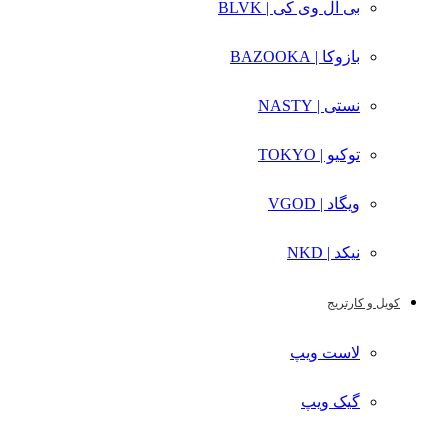
بی ال وی کی | BLVK
بازوکا | BAZOOKA
نستی | NASTY
توکیو | TOKYO
ویگاد | VGOD
نیکد | NKD
کویل و کارتریج
لاست ویپ
گیک ویپ