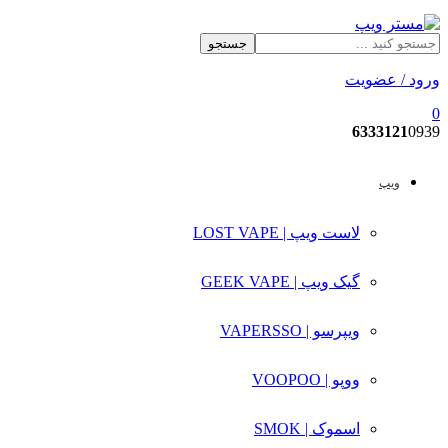
جستجو
ورود / عضویت
0
6333121
0939
ویپ
لاست ویپ | LOST VAPE
گیک ویپ | GEEK VAPE
ویپرسو | VAPERSSO
ووپو | VOOPOO
اسموک | SMOK