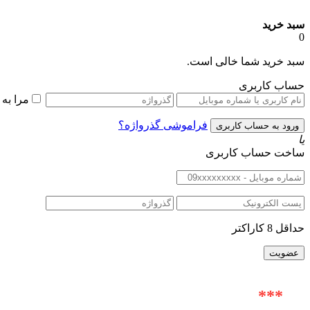
سبد خرید
0
سبد خرید شما خالی است.
حساب کاربری
مرا به
فراموشی گذرواژه؟
یا
ساخت حساب کاربری
حداقل 8 کاراکتر
***
آدرس حضوری : خیابان ولیعصر (عج) |