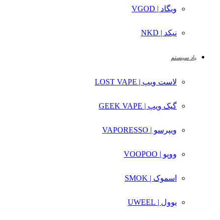
ویگاد | VGOD
نیکد | NKD
پاد سیستم
لاست ویپ | LOST VAPE
گیک ویپ | GEEK VAPE
ویپرسو | VAPORESSO
ووپو | VOOPOO
اسموک | SMOK
یوول | UWEEL