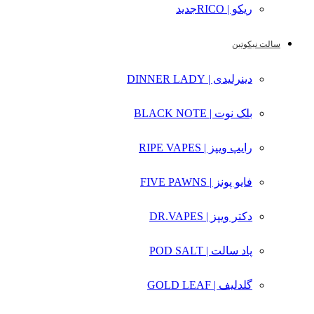
ریکو | RICO
جدید
سالت نیکوتین
دینرلیدی | DINNER LADY
بلک نوت | BLACK NOTE
رایپ ویپز | RIPE VAPES
فایو پونز | FIVE PAWNS
دکتر ویپز | DR.VAPES
پاد سالت | POD SALT
گلدلیف | GOLD LEAF