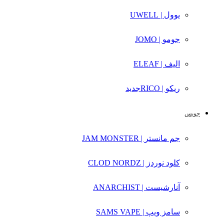
یوول | UWELL
جومو | JOMO
الیف | ELEAF
ریکو | RICO
جدید
جویس
جم مانستر | JAM MONSTER
کلود نوردز | CLOD NORDZ
آنارشیست | ANARCHIST
سامز ویپ | SAMS VAPE