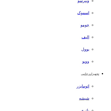
ویپرسو
اسموک
جومو
الیف
یوول
ووپو
تجهیزات جانبی
اتومایزر
شیشه
باتری