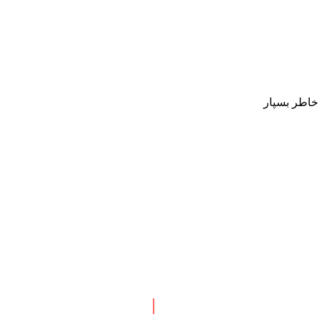
 خاطر بسپار
 نبش چهارراه طالقانی
|
پاسخگویی : همه روزه بجز