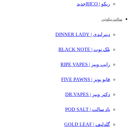
ریکو | RICO
جدید
سالت نیکوتین
دینرلیدی | DINNER LADY
بلک نوت | BLACK NOTE
رایپ ویپز | RIPE VAPES
فایو پونز | FIVE PAWNS
دکتر ویپز | DR.VAPES
پاد سالت | POD SALT
گلدلیف | GOLD LEAF