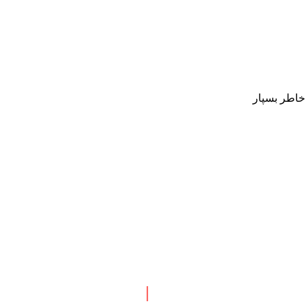
 خاطر بسپار
 نبش چهارراه طالقانی
|
پاسخگویی : همه روزه بجز