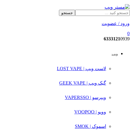
جستجو
ورود / عضویت
0
6333121
0939
ویپ
لاست ویپ | LOST VAPE
گیک ویپ | GEEK VAPE
ویپرسو | VAPERSSO
ووپو | VOOPOO
اسموک | SMOK