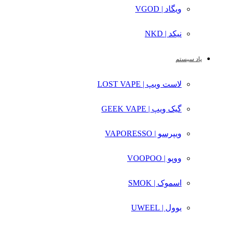
ویگاد | VGOD
نیکد | NKD
پاد سیستم
لاست ویپ | LOST VAPE
گیک ویپ | GEEK VAPE
ویپرسو | VAPORESSO
ووپو | VOOPOO
اسموک | SMOK
یوول | UWEEL