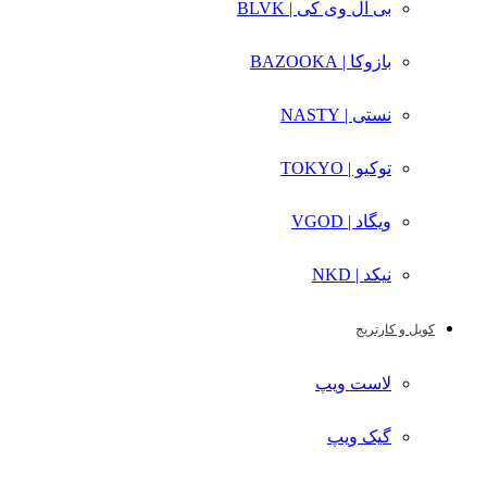
بی ال وی کی | BLVK
بازوکا | BAZOOKA
نستی | NASTY
توکیو | TOKYO
ویگاد | VGOD
نیکد | NKD
کویل و کارتریج
لاست ویپ
گیک ویپ