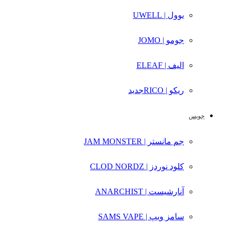
یوول | UWELL
جومو | JOMO
الیف | ELEAF
ریکو | RICO
جدید
جویس
جم مانستر | JAM MONSTER
کلود نوردز | CLOD NORDZ
آنارشیست | ANARCHIST
سامز ویپ | SAMS VAPE