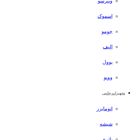
ویپرسو
اسموک
جومو
الیف
یوول
ووپو
تجهیزات جانبی
اتومایزر
شیشه
باتری