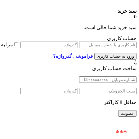
سبد خرید
0
سبد خرید شما خالی است.
حساب کاربری
مرا به
فراموشی گذرواژه؟
یا
ساخت حساب کاربری
حداقل 8 کاراکتر
***
آدرس حضوری : خیابان ولیعصر (عج) |