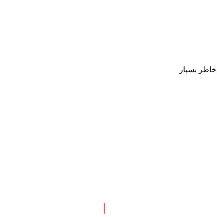
 خاطر بسپار
 نبش چهارراه طالقانی
|
پاسخگویی : همه روزه بجز