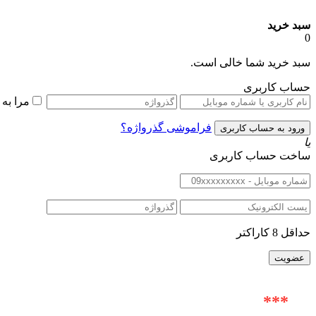
سبد خرید
0
سبد خرید شما خالی است.
حساب کاربری
مرا به
فراموشی گذرواژه؟
یا
ساخت حساب کاربری
حداقل 8 کاراکتر
***
آدرس حضوری : خیابان ولیعصر (عج) |