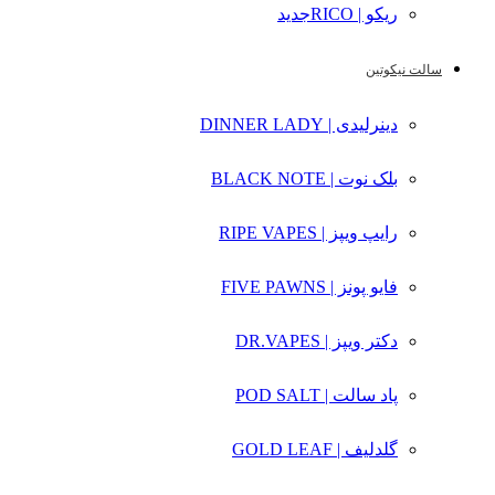
ریکو | RICO
جدید
سالت نیکوتین
دینرلیدی | DINNER LADY
بلک نوت | BLACK NOTE
رایپ ویپز | RIPE VAPES
فایو پونز | FIVE PAWNS
دکتر ویپز | DR.VAPES
پاد سالت | POD SALT
گلدلیف | GOLD LEAF