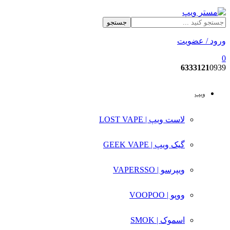
جستجو
ورود / عضویت
0
6333121
0939
ویپ
لاست ویپ | LOST VAPE
گیک ویپ | GEEK VAPE
ویپرسو | VAPERSSO
ووپو | VOOPOO
اسموک | SMOK