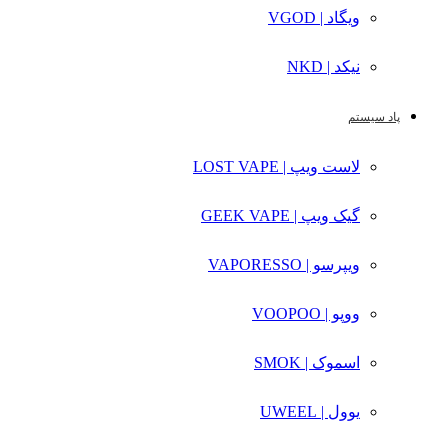
ویگاد | VGOD
نیکد | NKD
پاد سیستم
لاست ویپ | LOST VAPE
گیک ویپ | GEEK VAPE
ویپرسو | VAPORESSO
ووپو | VOOPOO
اسموک | SMOK
یوول | UWEEL