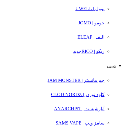
یوول | UWELL
جومو | JOMO
الیف | ELEAF
ریکو | RICO
جدید
جویس
جم مانستر | JAM MONSTER
کلود نوردز | CLOD NORDZ
آنارشیست | ANARCHIST
سامز ویپ | SAMS VAPE