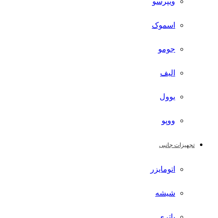
ویپرسو
اسموک
جومو
الیف
یوول
ووپو
تجهیزات جانبی
اتومایزر
شیشه
باتری