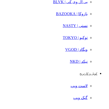
بی ال وی کی | BLVK
بازوکا | BAZOOKA
نستی | NASTY
توکیو | TOKYO
ویگاد | VGOD
نیکد | NKD
کویل و کارتریج
لاست ویپ
گیک ویپ