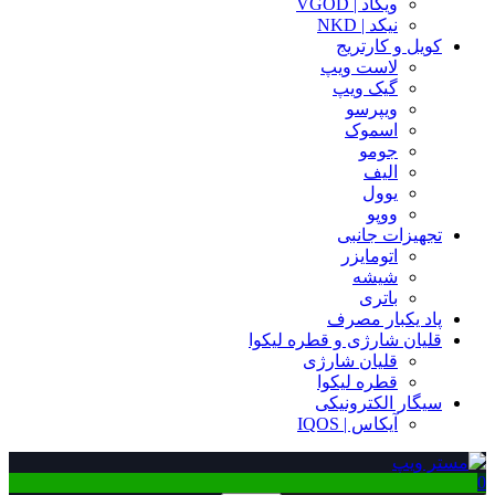
ویگاد | VGOD
نیکد | NKD
کویل و کارتریج
لاست ویپ
گیک ویپ
ویپرسو
اسموک
جومو
الیف
یوول
ووپو
تجهیزات جانبی
اتومایزر
شیشه
باتری
پاد یکبار مصرف
قلیان شارژی و قطره لیکوا
قلیان شارژی
قطره لیکوا
سیگار الکترونیکی
آیکاس | IQOS
0