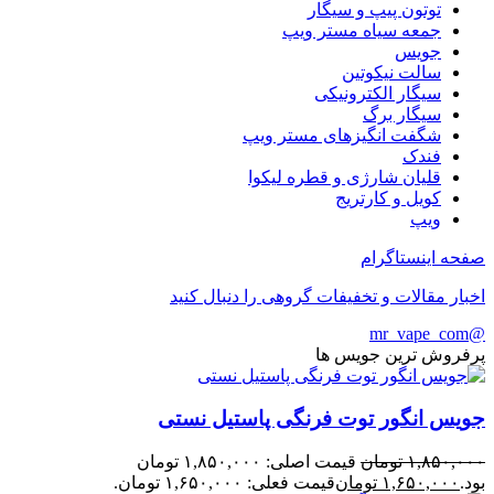
توتون پیپ و سیگار
جمعه سیاه مستر ویپ
جویس
سالت نیکوتین
سیگار الکترونیکی
سیگار برگ
شگفت انگیزهای مستر ویپ
فندک
قلیان شارژی و قطره لیکوا
کویل و کارتریج
ویپ
صفحه اینستاگرام
اخبار مقالات و تخفیفات گروهی را دنبال کنید
@mr_vape_com
پرفروش ترین جویس ها
جویس انگور توت فرنگی پاستیل نستی
۱,۸۵۰,۰۰۰
تومان
قیمت اصلی: ۱,۸۵۰,۰۰۰ تومان
بود.
۱,۶۵۰,۰۰۰
تومان
قیمت فعلی: ۱,۶۵۰,۰۰۰ تومان.