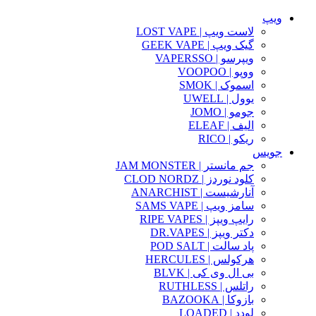
ویپ
لاست ویپ | LOST VAPE
گیک ویپ | GEEK VAPE
ویپرسو | VAPERSSO
ووپو | VOOPOO
اسموک | SMOK
یوول | UWELL
جومو | JOMO
الیف | ELEAF
ریکو | RICO
جویس
جم مانستر | JAM MONSTER
کلود نوردز | CLOD NORDZ
آنارشیست | ANARCHIST
سامز ویپ | SAMS VAPE
رایپ ویپز | RIPE VAPES
دکتر ویپز | DR.VAPES
پاد سالت | POD SALT
هرکولس | HERCULES
بی ال وی کی | BLVK
راتلس | RUTHLESS
بازوکا | BAZOOKA
لودد | LOADED