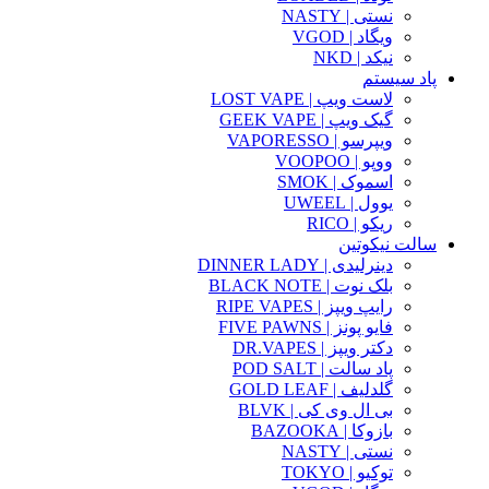
نستی | NASTY
ویگاد | VGOD
نیکد | NKD
پاد سیستم
لاست ویپ | LOST VAPE
گیک ویپ | GEEK VAPE
ویپرسو | VAPORESSO
ووپو | VOOPOO
اسموک | SMOK
یوول | UWEEL
ریکو | RICO
سالت نیکوتین
دینرلیدی | DINNER LADY
بلک نوت | BLACK NOTE
رایپ ویپز | RIPE VAPES
فایو پونز | FIVE PAWNS
دکتر ویپز | DR.VAPES
پاد سالت | POD SALT
گلدلیف | GOLD LEAF
بی ال وی کی | BLVK
بازوکا | BAZOOKA
نستی | NASTY
توکیو | TOKYO