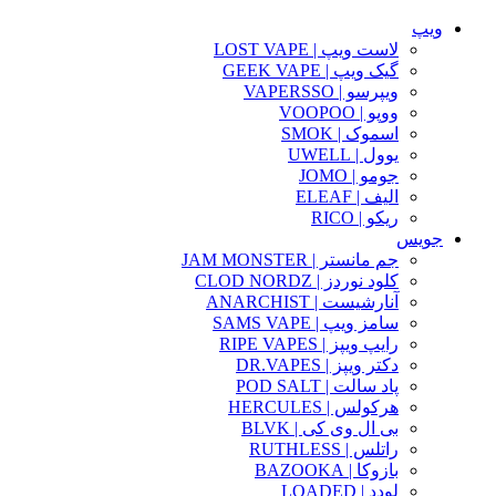
ویپ
لاست ویپ | LOST VAPE
گیک ویپ | GEEK VAPE
ویپرسو | VAPERSSO
ووپو | VOOPOO
اسموک | SMOK
یوول | UWELL
جومو | JOMO
الیف | ELEAF
ریکو | RICO
جویس
جم مانستر | JAM MONSTER
کلود نوردز | CLOD NORDZ
آنارشیست | ANARCHIST
سامز ویپ | SAMS VAPE
رایپ ویپز | RIPE VAPES
دکتر ویپز | DR.VAPES
پاد سالت | POD SALT
هرکولس | HERCULES
بی ال وی کی | BLVK
راتلس | RUTHLESS
بازوکا | BAZOOKA
لودد | LOADED