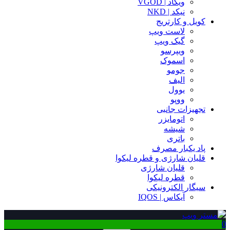
ویگاد | VGOD
نیکد | NKD
کویل و کارتریج
لاست ویپ
گیک ویپ
ویپرسو
اسموک
جومو
الیف
یوول
ووپو
تجهیزات جانبی
اتومایزر
شیشه
باتری
پاد یکبار مصرف
قلیان شارژی و قطره لیکوا
قلیان شارژی
قطره لیکوا
سیگار الکترونیکی
آیکاس | IQOS
0