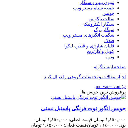
توتون پیپ و سیگار
جمعه سیاه مستر ویپ
جویس
سالت نیکوتین
سیگار الکترونیکی
سیگار برگ
شگفت انگیزهای مستر ویپ
فندک
قلیان شارژی و قطره لیکوا
کویل و کارتریج
ویپ
صفحه اینستاگرام
اخبار مقالات و تخفیفات گروهی را دنبال کنید
@mr_vape_com
پرفروش ترین جویس ها
جویس انگور توت فرنگی پاستیل نستی
۱,۸۵۰,۰۰۰
تومان
قیمت اصلی: ۱,۸۵۰,۰۰۰ تومان
بود.
۱,۶۵۰,۰۰۰
تومان
قیمت فعلی: ۱,۶۵۰,۰۰۰ تومان.