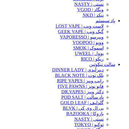
نستی | NASTY
ویگاد | VGOD
نیکد | NKD
پاد سیستم
لاست ویپ | LOST VAPE
گیک ویپ | GEEK VAPE
ویپرسو | VAPORESSO
ووپو | VOOPOO
اسموک | SMOK
یوول | UWEEL
ریکو | RICO
سالت نیکوتین
دینرلیدی | DINNER LADY
بلک نوت | BLACK NOTE
رایپ ویپز | RIPE VAPES
فایو پونز | FIVE PAWNS
دکتر ویپز | DR.VAPES
پاد سالت | POD SALT
گلدلیف | GOLD LEAF
بی ال وی کی | BLVK
بازوکا | BAZOOKA
نستی | NASTY
توکیو | TOKYO