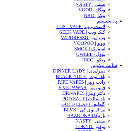
نستی | NASTY
ویگاد | VGOD
نیکد | NKD
پاد سیستم
لاست ویپ | LOST VAPE
گیک ویپ | GEEK VAPE
ویپرسو | VAPORESSO
ووپو | VOOPOO
اسموک | SMOK
یوول | UWEEL
ریکو | RICO
سالت نیکوتین
دینرلیدی | DINNER LADY
بلک نوت | BLACK NOTE
رایپ ویپز | RIPE VAPES
فایو پونز | FIVE PAWNS
دکتر ویپز | DR.VAPES
پاد سالت | POD SALT
گلدلیف | GOLD LEAF
بی ال وی کی | BLVK
بازوکا | BAZOOKA
نستی | NASTY
توکیو | TOKYO