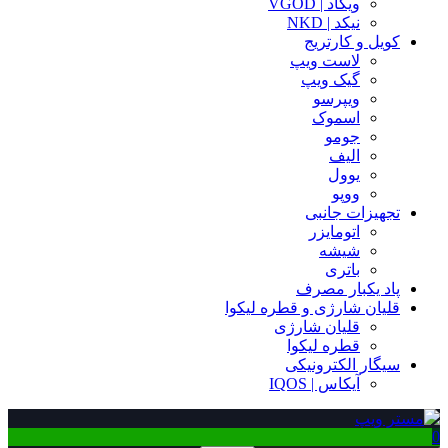
ویگاد | VGOD
نیکد | NKD
کویل و کارتریج
لاست ویپ
گیک ویپ
ویپرسو
اسموک
جومو
الیف
یوول
ووپو
تجهیزات جانبی
اتومایزر
شیشه
باتری
پاد یکبار مصرف
قلیان شارژی و قطره لیکوا
قلیان شارژی
قطره لیکوا
سیگار الکترونیکی
آیکاس | IQOS
0