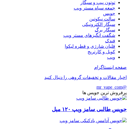
توتون پیپ و سیگار
جمعه سیاه مستر ویپ
جویس
سالت نیکوتین
سیگار الکترونیکی
سیگار برگ
شگفت انگیزهای مستر ویپ
فندک
قلیان شارژی و قطره لیکوا
کویل و کارتریج
ویپ
صفحه اینستاگرام
اخبار مقالات و تخفیفات گروهی را دنبال کنید
@mr_vape_com
پرفروش ترین جویس ها
جویس طالبی سامز ویپ ۱۲۰ میل