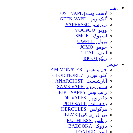
ویپ
لاست ویپ | LOST VAPE
گیک ویپ | GEEK VAPE
ویپرسو | VAPERSSO
ووپو | VOOPOO
اسموک | SMOK
یوول | UWELL
جومو | JOMO
الیف | ELEAF
ریکو | RICO
جویس
جم مانستر | JAM MONSTER
کلود نوردز | CLOD NORDZ
آنارشیست | ANARCHIST
سامز ویپ | SAMS VAPE
رایپ ویپز | RIPE VAPES
دکتر ویپز | DR.VAPES
پاد سالت | POD SALT
هرکولس | HERCULES
بی ال وی کی | BLVK
راتلس | RUTHLESS
بازوکا | BAZOOKA
لودد | LOADED