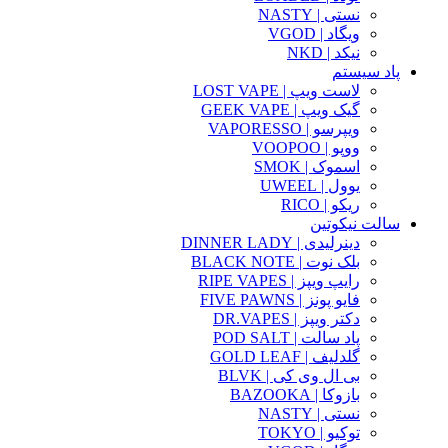
نستی | NASTY
ویگاد | VGOD
نیکد | NKD
پاد سیستم
لاست ویپ | LOST VAPE
گیک ویپ | GEEK VAPE
ویپرسو | VAPORESSO
ووپو | VOOPOO
اسموک | SMOK
یوول | UWEEL
ریکو | RICO
سالت نیکوتین
دینرلیدی | DINNER LADY
بلک نوت | BLACK NOTE
رایپ ویپز | RIPE VAPES
فایو پونز | FIVE PAWNS
دکتر ویپز | DR.VAPES
پاد سالت | POD SALT
گلدلیف | GOLD LEAF
بی ال وی کی | BLVK
بازوکا | BAZOOKA
نستی | NASTY
توکیو | TOKYO