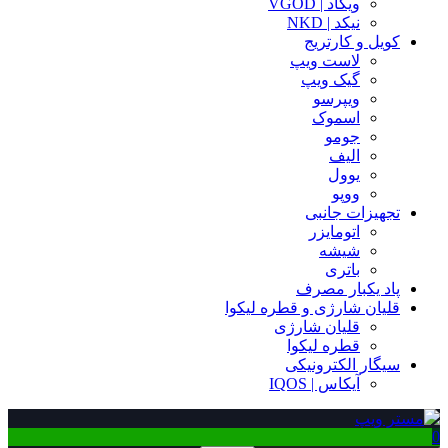
ویگاد | VGOD
نیکد | NKD
کویل و کارتریج
لاست ویپ
گیک ویپ
ویپرسو
اسموک
جومو
الیف
یوول
ووپو
تجهیزات جانبی
اتومایزر
شیشه
باتری
پاد یکبار مصرف
قلیان شارژی و قطره لیکوا
قلیان شارژی
قطره لیکوا
سیگار الکترونیکی
آیکاس | IQOS
0