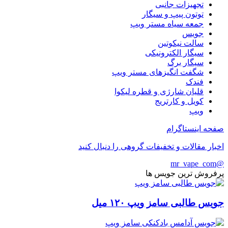
تجهیزات جانبی
توتون پیپ و سیگار
جمعه سیاه مستر ویپ
جویس
سالت نیکوتین
سیگار الکترونیکی
سیگار برگ
شگفت انگیزهای مستر ویپ
فندک
قلیان شارژی و قطره لیکوا
کویل و کارتریج
ویپ
صفحه اینستاگرام
اخبار مقالات و تخفیفات گروهی را دنبال کنید
@mr_vape_com
پرفروش ترین جویس ها
جویس طالبی سامز ویپ ۱۲۰ میل