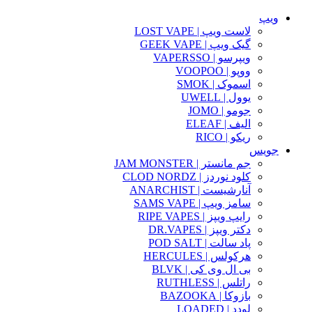
ویپ
لاست ویپ | LOST VAPE
گیک ویپ | GEEK VAPE
ویپرسو | VAPERSSO
ووپو | VOOPOO
اسموک | SMOK
یوول | UWELL
جومو | JOMO
الیف | ELEAF
ریکو | RICO
جویس
جم مانستر | JAM MONSTER
کلود نوردز | CLOD NORDZ
آنارشیست | ANARCHIST
سامز ویپ | SAMS VAPE
رایپ ویپز | RIPE VAPES
دکتر ویپز | DR.VAPES
پاد سالت | POD SALT
هرکولس | HERCULES
بی ال وی کی | BLVK
راتلس | RUTHLESS
بازوکا | BAZOOKA
لودد | LOADED