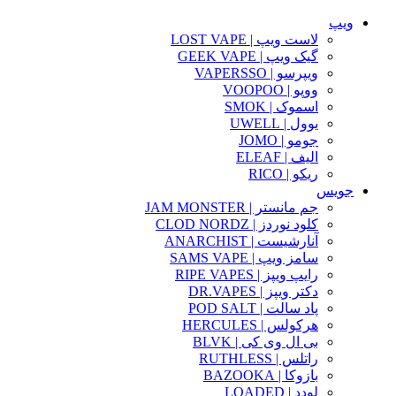
ویپ
لاست ویپ | LOST VAPE
گیک ویپ | GEEK VAPE
ویپرسو | VAPERSSO
ووپو | VOOPOO
اسموک | SMOK
یوول | UWELL
جومو | JOMO
الیف | ELEAF
ریکو | RICO
جویس
جم مانستر | JAM MONSTER
کلود نوردز | CLOD NORDZ
آنارشیست | ANARCHIST
سامز ویپ | SAMS VAPE
رایپ ویپز | RIPE VAPES
دکتر ویپز | DR.VAPES
پاد سالت | POD SALT
هرکولس | HERCULES
بی ال وی کی | BLVK
راتلس | RUTHLESS
بازوکا | BAZOOKA
لودد | LOADED