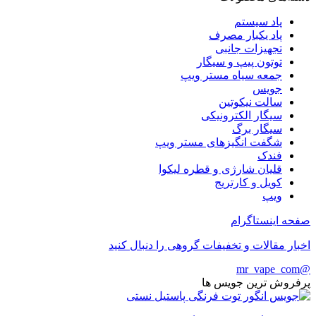
پاد سیستم
پاد یکبار مصرف
تجهیزات جانبی
توتون پیپ و سیگار
جمعه سیاه مستر ویپ
جویس
سالت نیکوتین
سیگار الکترونیکی
سیگار برگ
شگفت انگیزهای مستر ویپ
فندک
قلیان شارژی و قطره لیکوا
کویل و کارتریج
ویپ
صفحه اینستاگرام
اخبار مقالات و تخفیفات گروهی را دنبال کنید
@mr_vape_com
پرفروش ترین جویس ها