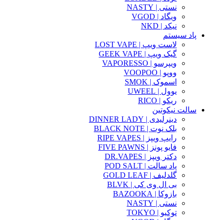
نستی | NASTY
ویگاد | VGOD
نیکد | NKD
پاد سیستم
لاست ویپ | LOST VAPE
گیک ویپ | GEEK VAPE
ویپرسو | VAPORESSO
ووپو | VOOPOO
اسموک | SMOK
یوول | UWEEL
ریکو | RICO
سالت نیکوتین
دینرلیدی | DINNER LADY
بلک نوت | BLACK NOTE
رایپ ویپز | RIPE VAPES
فایو پونز | FIVE PAWNS
دکتر ویپز | DR.VAPES
پاد سالت | POD SALT
گلدلیف | GOLD LEAF
بی ال وی کی | BLVK
بازوکا | BAZOOKA
نستی | NASTY
توکیو | TOKYO