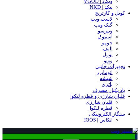
ویگاد | VGOD
نیکد | NKD
کویل و کارتریج
لاست ویپ
گیک ویپ
ویپرسو
اسموک
جومو
الیف
یوول
ووپو
تجهیزات جانبی
اتومایزر
شیشه
باتری
پاد یکبار مصرف
قلیان شارژی و قطره لیکوا
قلیان شارژی
قطره لیکوا
سیگار الکترونیکی
آیکاس | IQOS
0