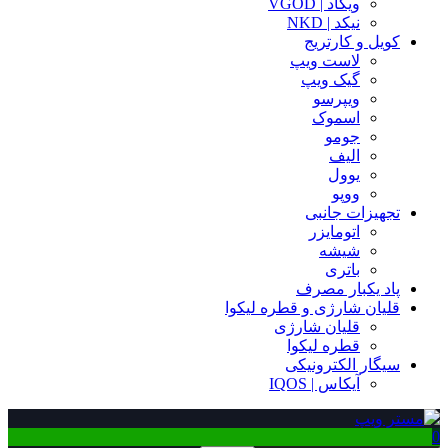
ویگاد | VGOD
نیکد | NKD
کویل و کارتریج
لاست ویپ
گیک ویپ
ویپرسو
اسموک
جومو
الیف
یوول
ووپو
تجهیزات جانبی
اتومایزر
شیشه
باتری
پاد یکبار مصرف
قلیان شارژی و قطره لیکوا
قلیان شارژی
قطره لیکوا
سیگار الکترونیکی
آیکاس | IQOS
0