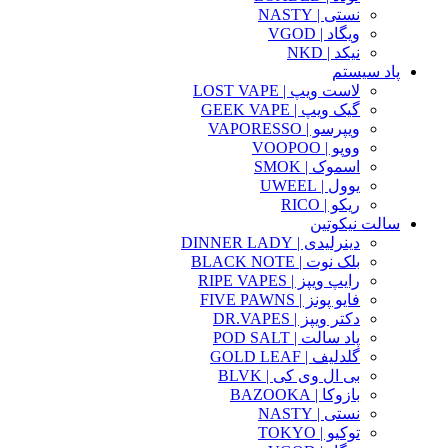
نستی | NASTY
ویگاد | VGOD
نیکد | NKD
پاد سیستم
لاست ویپ | LOST VAPE
گیک ویپ | GEEK VAPE
ویپرسو | VAPORESSO
ووپو | VOOPOO
اسموک | SMOK
یوول | UWEEL
ریکو | RICO
سالت نیکوتین
دینرلیدی | DINNER LADY
بلک نوت | BLACK NOTE
رایپ ویپز | RIPE VAPES
فایو پونز | FIVE PAWNS
دکتر ویپز | DR.VAPES
پاد سالت | POD SALT
گلدلیف | GOLD LEAF
بی ال وی کی | BLVK
بازوکا | BAZOOKA
نستی | NASTY
توکیو | TOKYO