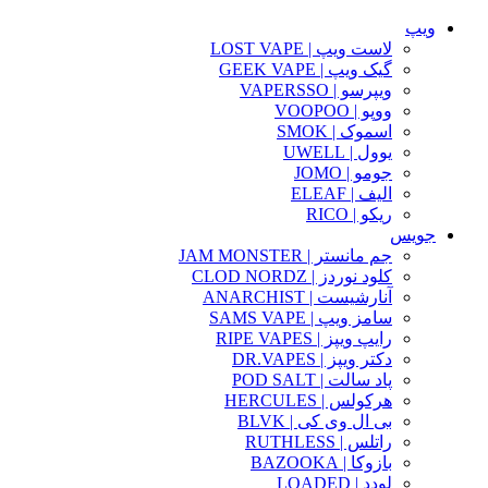
ویپ
لاست ویپ | LOST VAPE
گیک ویپ | GEEK VAPE
ویپرسو | VAPERSSO
ووپو | VOOPOO
اسموک | SMOK
یوول | UWELL
جومو | JOMO
الیف | ELEAF
ریکو | RICO
جویس
جم مانستر | JAM MONSTER
کلود نوردز | CLOD NORDZ
آنارشیست | ANARCHIST
سامز ویپ | SAMS VAPE
رایپ ویپز | RIPE VAPES
دکتر ویپز | DR.VAPES
پاد سالت | POD SALT
هرکولس | HERCULES
بی ال وی کی | BLVK
راتلس | RUTHLESS
بازوکا | BAZOOKA
لودد | LOADED