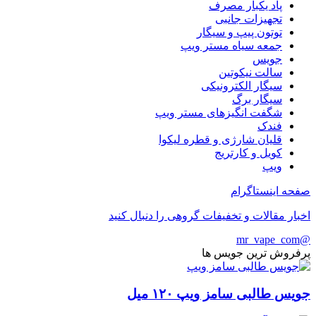
پاد یکبار مصرف
تجهیزات جانبی
توتون پیپ و سیگار
جمعه سیاه مستر ویپ
جویس
سالت نیکوتین
سیگار الکترونیکی
سیگار برگ
شگفت انگیزهای مستر ویپ
فندک
قلیان شارژی و قطره لیکوا
کویل و کارتریج
ویپ
صفحه اینستاگرام
اخبار مقالات و تخفیفات گروهی را دنبال کنید
@mr_vape_com
پرفروش ترین جویس ها
جویس طالبی سامز ویپ ۱۲۰ میل