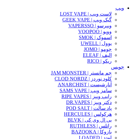
ویپ
لاست ویپ | LOST VAPE
گیک ویپ | GEEK VAPE
ویپرسو | VAPERSSO
ووپو | VOOPOO
اسموک | SMOK
یوول | UWELL
جومو | JOMO
الیف | ELEAF
ریکو | RICO
جویس
جم مانستر | JAM MONSTER
کلود نوردز | CLOD NORDZ
آنارشیست | ANARCHIST
سامز ویپ | SAMS VAPE
رایپ ویپز | RIPE VAPES
دکتر ویپز | DR.VAPES
پاد سالت | POD SALT
هرکولس | HERCULES
بی ال وی کی | BLVK
راتلس | RUTHLESS
بازوکا | BAZOOKA
لودد | LOADED