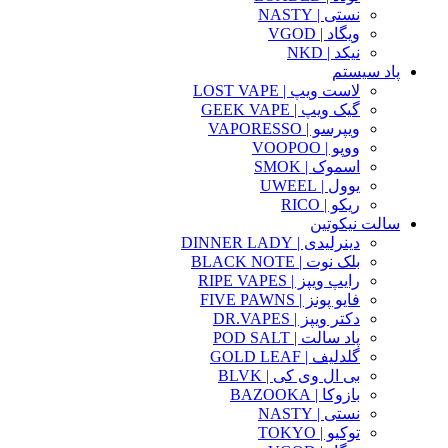
نستی | NASTY
ویگاد | VGOD
نیکد | NKD
پاد سیستم
لاست ویپ | LOST VAPE
گیک ویپ | GEEK VAPE
ویپرسو | VAPORESSO
ووپو | VOOPOO
اسموک | SMOK
یوول | UWEEL
ریکو | RICO
سالت نیکوتین
دینرلیدی | DINNER LADY
بلک نوت | BLACK NOTE
رایپ ویپز | RIPE VAPES
فایو پونز | FIVE PAWNS
دکتر ویپز | DR.VAPES
پاد سالت | POD SALT
گلدلیف | GOLD LEAF
بی ال وی کی | BLVK
بازوکا | BAZOOKA
نستی | NASTY
توکیو | TOKYO