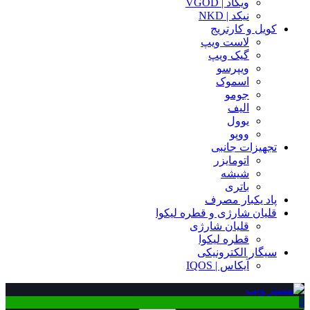
ویگاد | VGOD
نیکد | NKD
کویل و کارتریج
لاست ویپ
گیک ویپ
ویپرسو
اسموک
جومو
الیف
یوول
ووپو
تجهیزات جانبی
اتومایزر
شیشه
باتری
پاد یکبار مصرف
قلیان شارژی و قطره لیکوا
قلیان شارژی
قطره لیکوا
سیگار الکترونیکی
آیکاس | IQOS
0