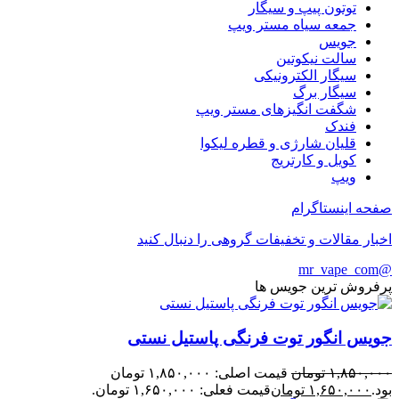
توتون پیپ و سیگار
جمعه سیاه مستر ویپ
جویس
سالت نیکوتین
سیگار الکترونیکی
سیگار برگ
شگفت انگیزهای مستر ویپ
فندک
قلیان شارژی و قطره لیکوا
کویل و کارتریج
ویپ
صفحه اینستاگرام
اخبار مقالات و تخفیفات گروهی را دنبال کنید
@mr_vape_com
پرفروش ترین جویس ها
جویس انگور توت فرنگی پاستیل نستی
۱,۸۵۰,۰۰۰
تومان
قیمت اصلی: ۱,۸۵۰,۰۰۰ تومان
بود.
۱,۶۵۰,۰۰۰
تومان
قیمت فعلی: ۱,۶۵۰,۰۰۰ تومان.