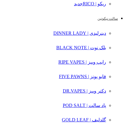
ریکو | RICO
جدید
سالت نیکوتین
دینرلیدی | DINNER LADY
بلک نوت | BLACK NOTE
رایپ ویپز | RIPE VAPES
فایو پونز | FIVE PAWNS
دکتر ویپز | DR.VAPES
پاد سالت | POD SALT
گلدلیف | GOLD LEAF