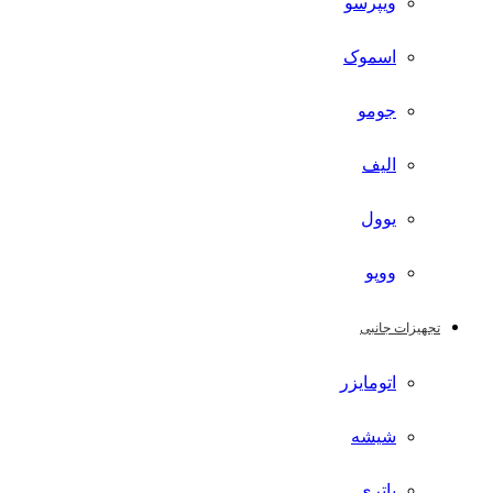
ویپرسو
اسموک
جومو
الیف
یوول
ووپو
تجهیزات جانبی
اتومایزر
شیشه
باتری