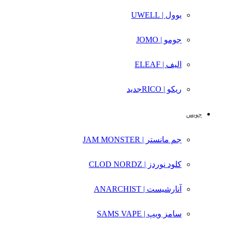
یوول | UWELL
جومو | JOMO
الیف | ELEAF
ریکو | RICO
جدید
جویس
جم مانستر | JAM MONSTER
کلود نوردز | CLOD NORDZ
آنارشیست | ANARCHIST
سامز ویپ | SAMS VAPE