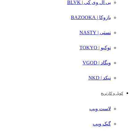
بی ال وی کی | BLVK
بازوکا | BAZOOKA
نستی | NASTY
توکیو | TOKYO
ویگاد | VGOD
نیکد | NKD
کویل و کارتریج
لاست ویپ
گیک ویپ