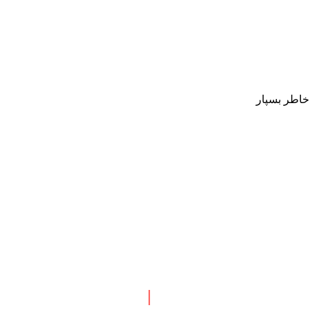
 خاطر بسپار
 نبش چهارراه طالقانی
|
پاسخگویی : همه روزه بجز