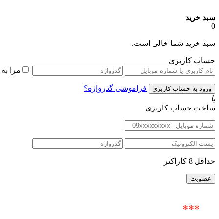
سبد خرید
0
سبد خرید شما خالی است.
حساب کاربری
مرا به
فراموشی گذرواژه؟
یا
ساخت حساب کاربری
حداقل 8 کاراکتر
***
آدرس حضوری : خیابان ولیعصر (عج) |