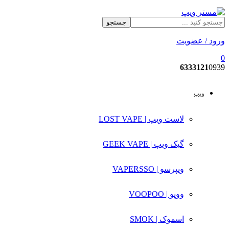
جستجو
ورود / عضویت
0
6333121
0939
ویپ
لاست ویپ | LOST VAPE
گیک ویپ | GEEK VAPE
ویپرسو | VAPERSSO
ووپو | VOOPOO
اسموک | SMOK