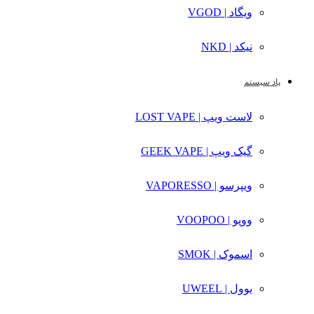
ویگاد | VGOD
نیکد | NKD
پاد سیستم
لاست ویپ | LOST VAPE
گیک ویپ | GEEK VAPE
ویپرسو | VAPORESSO
ووپو | VOOPOO
اسموک | SMOK
یوول | UWEEL