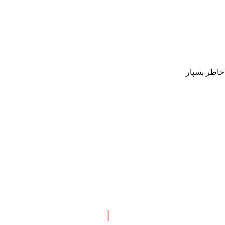
 خاطر بسپار
 نبش چهارراه طالقانی
|
پاسخگویی : همه روزه بجز