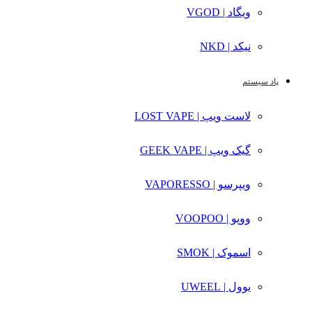
ویگاد | VGOD
نیکد | NKD
پاد سیستم
لاست ویپ | LOST VAPE
گیک ویپ | GEEK VAPE
ویپرسو | VAPORESSO
ووپو | VOOPOO
اسموک | SMOK
یوول | UWEEL