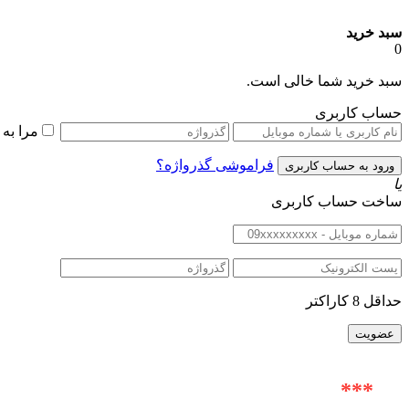
سبد خرید
0
سبد خرید شما خالی است.
حساب کاربری
مرا به
فراموشی گذرواژه؟
یا
ساخت حساب کاربری
حداقل 8 کاراکتر
***
آدرس حضوری : خیابان ولیعصر (عج) |