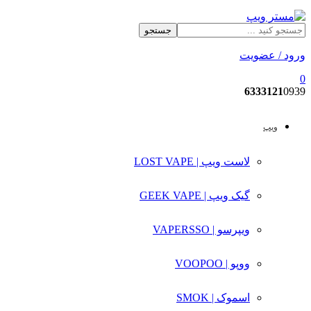
جستجو
ورود / عضویت
0
6333121
0939
ویپ
لاست ویپ | LOST VAPE
گیک ویپ | GEEK VAPE
ویپرسو | VAPERSSO
ووپو | VOOPOO
اسموک | SMOK