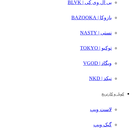
بی ال وی کی | BLVK
بازوکا | BAZOOKA
نستی | NASTY
توکیو | TOKYO
ویگاد | VGOD
نیکد | NKD
کویل و کارتریج
لاست ویپ
گیک ویپ