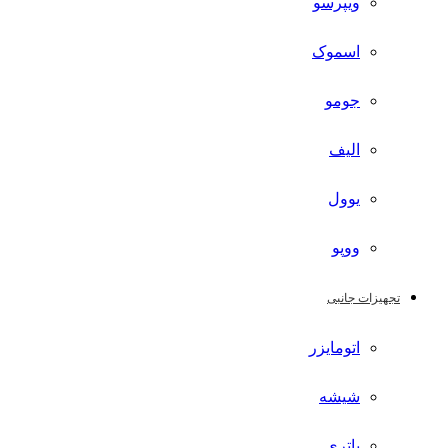
ویپرسو
اسموک
جومو
الیف
یوول
ووپو
تجهیزات جانبی
اتومایزر
شیشه
باتری