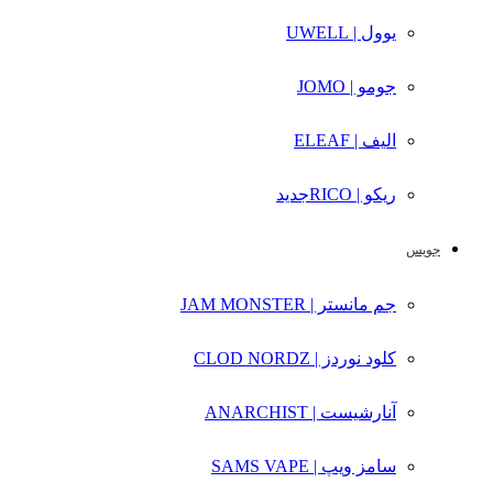
یوول | UWELL
جومو | JOMO
الیف | ELEAF
ریکو | RICO
جدید
جویس
جم مانستر | JAM MONSTER
کلود نوردز | CLOD NORDZ
آنارشیست | ANARCHIST
سامز ویپ | SAMS VAPE