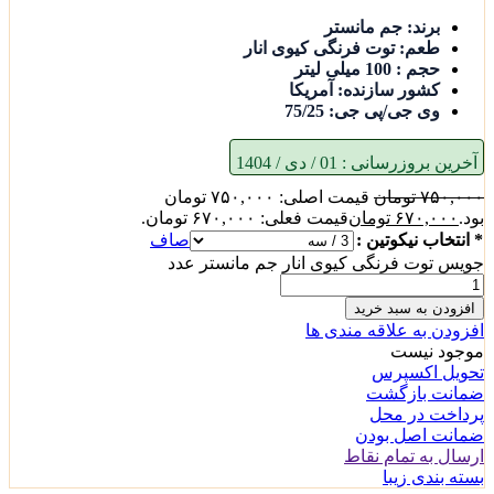
برند: جم مانستر
طعم: توت فرنگی کیوی انار
حجم : 100 میلی لیتر
کشور سازنده: آمریکا
وی جی/پی جی: 75/25
آخرین بروزرسانی :
01 / دی / 1404
۷۵۰,۰۰۰
تومان
قیمت اصلی: ۷۵۰,۰۰۰ تومان
بود.
۶۷۰,۰۰۰
تومان
قیمت فعلی: ۶۷۰,۰۰۰ تومان.
* انتخاب نیکوتین :
صاف
جویس توت فرنگی کیوی انار جم مانستر عدد
افزودن به سبد خرید
افزودن به علاقه مندی ها
موجود نیست
تحویل اکسپرس
ضمانت بازگشت
پرداخت در محل
ضمانت اصل بودن
ارسال به تمام نقاط
بسته بندی زیبا