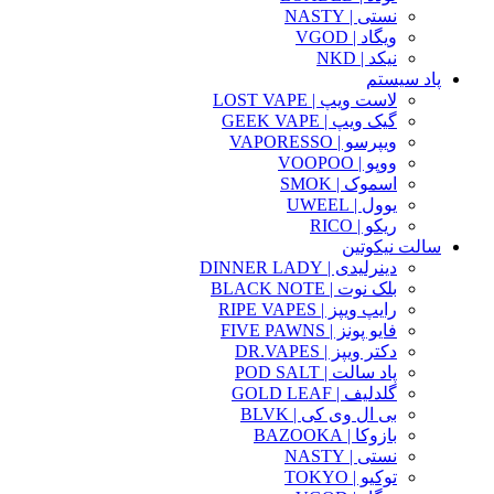
نستی | NASTY
ویگاد | VGOD
نیکد | NKD
پاد سیستم
لاست ویپ | LOST VAPE
گیک ویپ | GEEK VAPE
ویپرسو | VAPORESSO
ووپو | VOOPOO
اسموک | SMOK
یوول | UWEEL
ریکو | RICO
سالت نیکوتین
دینرلیدی | DINNER LADY
بلک نوت | BLACK NOTE
رایپ ویپز | RIPE VAPES
فایو پونز | FIVE PAWNS
دکتر ویپز | DR.VAPES
پاد سالت | POD SALT
گلدلیف | GOLD LEAF
بی ال وی کی | BLVK
بازوکا | BAZOOKA
نستی | NASTY
توکیو | TOKYO