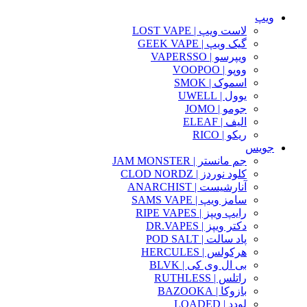
ویپ
لاست ویپ | LOST VAPE
گیک ویپ | GEEK VAPE
ویپرسو | VAPERSSO
ووپو | VOOPOO
اسموک | SMOK
یوول | UWELL
جومو | JOMO
الیف | ELEAF
ریکو | RICO
جویس
جم مانستر | JAM MONSTER
کلود نوردز | CLOD NORDZ
آنارشیست | ANARCHIST
سامز ویپ | SAMS VAPE
رایپ ویپز | RIPE VAPES
دکتر ویپز | DR.VAPES
پاد سالت | POD SALT
هرکولس | HERCULES
بی ال وی کی | BLVK
راتلس | RUTHLESS
بازوکا | BAZOOKA
لودد | LOADED