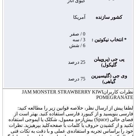
کیوی انار
کشور سازنده
آمریکا
0 / صفر
* انتخاب نیکوتین :
3 / سه
6 / شش
پی جی (پروپیلن
25 درصد
گلیکول)
وی جی (گلیسیرین
75 درصد
گیاهی)
نظرات کاربران
JAM MONSTER STRAWBERRY KIWI
POMEGRANATE
لطفا پیش از ارسال نظر، خلاصه قوانین زیر را مطالعه کنید:
فارسی بنویسید و از کیبورد فارسی استفاده کنید. بهتر است از
فضای خالی (Space) بیش‌از‌حدِ معمول، شکلک یا ایموجی استفاده
نکنید و از کشیدن حروف یا کلمات با صفحه‌کلید بپرهیزید. نظرات
خود را براساس تجربه و استفاده‌ی عملی و با دقت به نکات فنی