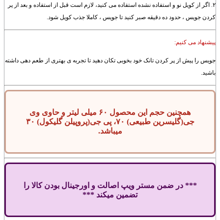
۲. اگر از کویل نو و استفاده نشده استفاده می کنید، لازم است قبل از استفاده و بعد از پر
کردن جویس ، حدود ده دقیقه صبر کنید تا جویس ، کاملا جذب کویل شود.
پیشنهاد می کنیم:
جویس را پیش از پر کردن تانک خود بخوبی تکان دهید تا تجربه ی بهتری از طعم دهی داشته
باشید.
همچنین حجم این محصول ۶۰ میلی لیتر و حاوی وی
جی(گلیسرین طبیعی) ۷۰، پی جی(پروپیلن گلیکول) ۳۰
میباشد.
*** در ضمن مستر ویپ اصالت و اورجینال بودن کالا را
تضمین میکند ***