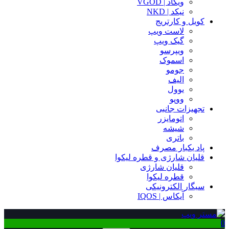
ویگاد | VGOD
نیکد | NKD
کویل و کارتریج
لاست ویپ
گیک ویپ
ویپرسو
اسموک
جومو
الیف
یوول
ووپو
تجهیزات جانبی
اتومایزر
شیشه
باتری
پاد یکبار مصرف
قلیان شارژی و قطره لیکوا
قلیان شارژی
قطره لیکوا
سیگار الکترونیکی
آیکاس | IQOS
0