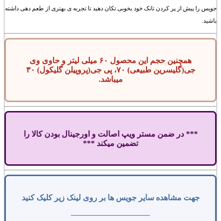
جویس را پیش از پر کردن تانک خود بخوبی تکان دهید تا تجربه ی بهتری از طعم دهی داشته
باشید.
همچنین حجم این محصول ۶۰ میلی لیتر و حاوی وی
جی(گلیسرین طبیعی) ۷۰، پی جی(پروپیلن گلیکول) ۳۰
میباشد.
*** در ضمن مستر ویپ اصالت و اورجینال بودن کالا را
تضمین میکند ***
جهت مشاهده سایر جویس ها بر روی لینک زیر کلیک کنید
——————————