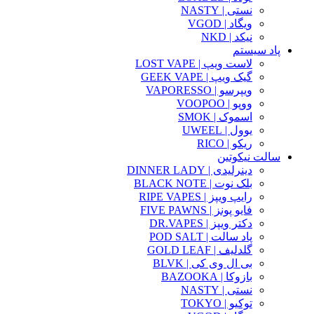
نستی | NASTY
ویگاد | VGOD
نیکد | NKD
پاد سیستم
لاست ویپ | LOST VAPE
گیک ویپ | GEEK VAPE
ویپرسو | VAPORESSO
ووپو | VOOPOO
اسموک | SMOK
یوول | UWEEL
ریکو | RICO
سالت نیکوتین
دینرلیدی | DINNER LADY
بلک نوت | BLACK NOTE
رایپ ویپز | RIPE VAPES
فایو پونز | FIVE PAWNS
دکتر ویپز | DR.VAPES
پاد سالت | POD SALT
گلدلیف | GOLD LEAF
بی ال وی کی | BLVK
بازوکا | BAZOOKA
نستی | NASTY
توکیو | TOKYO