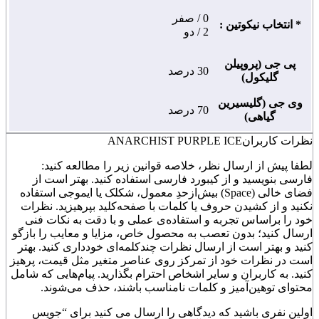
0 / صفر
* انتخاب نیکوتین :
2 / دو
پی جی (پروپیلن
30 درصد
گلیکول)
وی جی (گلیسیرین
70 درصد
گیاهی)
نظرات کاربران
ANARCHIST PURPLE ICE
لطفا پیش از ارسال نظر، خلاصه قوانین زیر را مطالعه کنید:
فارسی بنویسید و از کیبورد فارسی استفاده کنید. بهتر است از
فضای خالی (Space) بیش‌از‌حدِ معمول، شکلک یا ایموجی استفاده
نکنید و از کشیدن حروف یا کلمات با صفحه‌کلید بپرهیزید. نظرات
خود را براساس تجربه و استفاده‌ی عملی و با دقت به نکات فنی
ارسال کنید؛ بدون تعصب به محصول خاص، مزایا و معایب را بازگو
کنید و بهتر است از ارسال نظرات چندکلمه‌‌ای خودداری کنید. بهتر
است در نظرات خود از تمرکز روی عناصر متغیر مثل قیمت، پرهیز
کنید. به کاربران و سایر اشخاص احترام بگذارید. پیام‌هایی که شامل
محتوای توهین‌آمیز و کلمات نامناسب باشند، حذف می‌شوند.
اولین نفری باشید که دیدگاهی را ارسال می کنید برای “جویس