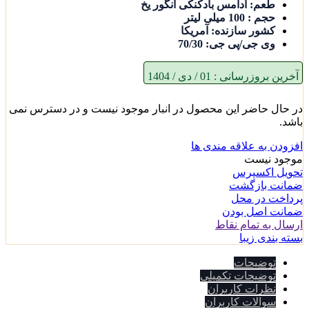
طعم: آدامس بادکنکی انگور یخ
حجم : 100 میلی لیتر
کشور سازنده: آمریکا
وی جی/پی جی: 70/30
آخرین بروزرسانی :
01 / دی / 1404
در حال حاضر این محصول در انبار موجود نیست و در دسترس نمی
باشد.
افزودن به علاقه مندی ها
موجود نیست
تحویل اکسپرس
ضمانت بازگشت
پرداخت در محل
ضمانت اصل بودن
ارسال به تمام نقاط
بسته بندی زیبا
توضیحات
توضیحات تکمیلی
نظرات کاربران
سوالات کاربران