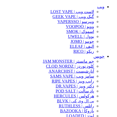
ویپ
لاست ویپ | LOST VAPE
گیک ویپ | GEEK VAPE
ویپرسو | VAPERSSO
ووپو | VOOPOO
اسموک | SMOK
یوول | UWELL
جومو | JOMO
الیف | ELEAF
ریکو | RICO
جویس
جم مانستر | JAM MONSTER
کلود نوردز | CLOD NORDZ
آنارشیست | ANARCHIST
سامز ویپ | SAMS VAPE
رایپ ویپز | RIPE VAPES
دکتر ویپز | DR.VAPES
پاد سالت | POD SALT
هرکولس | HERCULES
بی ال وی کی | BLVK
راتلس | RUTHLESS
بازوکا | BAZOOKA
لودد | LOADED