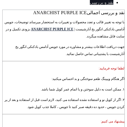
نقد و بررسی
نقد و بررسی اجمالی
ANARCHIST PURPLE ICE
با توجه به تغییر قالب و تعدد محصولات و تغییرات به استحضار میرساند توضیحات، جویس
آدامس بادکنکی انگور یخ آنارشیست |
ANARCHIST PURPLE ICE
بزودی تکمیل و در
سایت قابل مشاهده میگردد.
جهت دریافت اطلاعات بیشتر و مشاوره در مورد جویس آدامس بادکنکی انگور یخ
آنارشیست با پشتیبانی تماس حاصل نمائید.
لطفا توجه فرمایید:
اگر هنگام ویپینگ طعم سوختگی و بد احساس میکنید:
۱. ممکن است به دلیل سوختن و یا اتمام عمر کویل شما باشد.
۲. اگر از کویل نو و استفاده نشده استفاده می کنید، لازم است قبل از استفاده و بعد از پر
کردن جویس ، حدود ده دقیقه صبر کنید تا جویس ، کاملا جذب کویل شود.
پیشنهاد می کنیم: