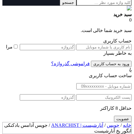
جستجو
سبد خرید
0
سبد خرید شما خالی است.
حساب کاربری
مرا
به خاطر بسپار
فراموشی گذرواژه؟
یا
ساخت حساب کاربری
حداقل 8 کاراکتر
خانه
/
جویس
/
آنارشیست | ANARCHIST
/ جویس آدامس بادکنکی
انگور یخ آنارشیست