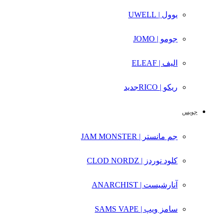
یوول | UWELL
جومو | JOMO
الیف | ELEAF
ریکو | RICO
جدید
جویس
جم مانستر | JAM MONSTER
کلود نوردز | CLOD NORDZ
آنارشیست | ANARCHIST
سامز ویپ | SAMS VAPE