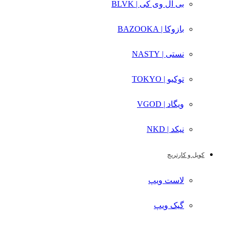
بی ال وی کی | BLVK
بازوکا | BAZOOKA
نستی | NASTY
توکیو | TOKYO
ویگاد | VGOD
نیکد | NKD
کویل و کارتریج
لاست ویپ
گیک ویپ