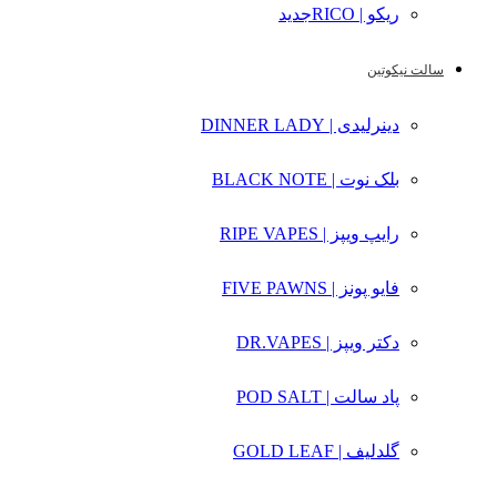
ریکو | RICO
جدید
سالت نیکوتین
دینرلیدی | DINNER LADY
بلک نوت | BLACK NOTE
رایپ ویپز | RIPE VAPES
فایو پونز | FIVE PAWNS
دکتر ویپز | DR.VAPES
پاد سالت | POD SALT
گلدلیف | GOLD LEAF