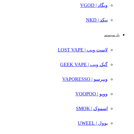
ویگاد | VGOD
نیکد | NKD
پاد سیستم
لاست ویپ | LOST VAPE
گیک ویپ | GEEK VAPE
ویپرسو | VAPORESSO
ووپو | VOOPOO
اسموک | SMOK
یوول | UWEEL