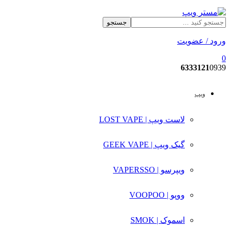
جستجو
ورود / عضویت
0
6333121
0939
ویپ
لاست ویپ | LOST VAPE
گیک ویپ | GEEK VAPE
ویپرسو | VAPERSSO
ووپو | VOOPOO
اسموک | SMOK