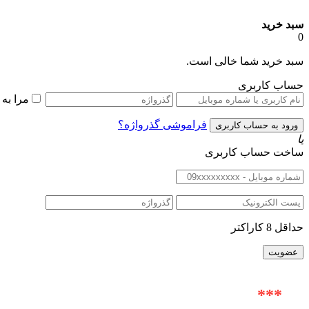
سبد خرید
0
سبد خرید شما خالی است.
حساب کاربری
مرا به
فراموشی گذرواژه؟
یا
ساخت حساب کاربری
حداقل 8 کاراکتر
***
آدرس حضوری : خیابان ولیعصر (عج) |