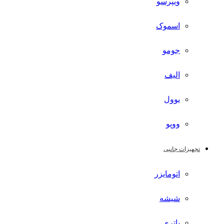
ویپرسو
اسموک
جومو
الیف
یوول
ووپو
تجهیزات جانبی
اتومایزر
شیشه
باتری