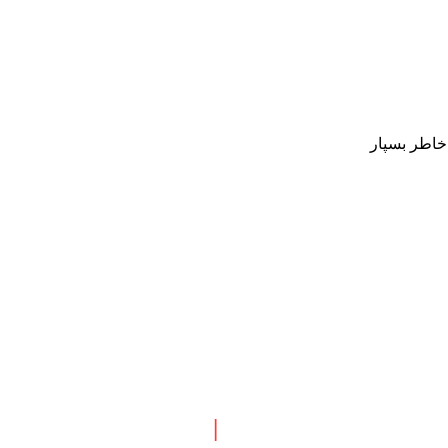
 خاطر بسپار
 نبش چهارراه طالقانی
|
پاسخگویی : همه روزه بجز