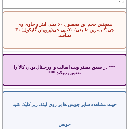
باشید.
همچنین حجم این محصول ۶۰ میلی لیتر و حاوی وی
جی(گلیسرین طبیعی) ۷۰، پی جی(پروپیلن گلیکول) ۳۰
میباشد.
*** در ضمن مستر ویپ اصالت و اورجینال بودن کالا را
تضمین میکند ***
جهت مشاهده سایر جویس ها بر روی لینک زیر کلیک کنید
——————————
جویس