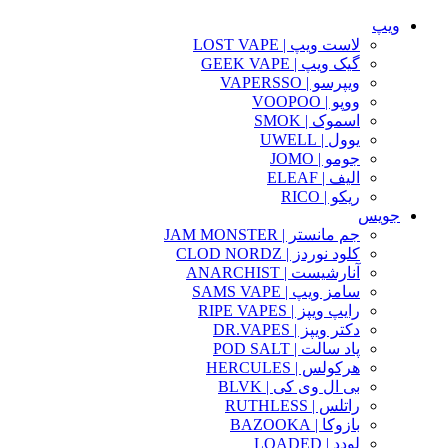
ویپ
لاست ویپ | LOST VAPE
گیک ویپ | GEEK VAPE
ویپرسو | VAPERSSO
ووپو | VOOPOO
اسموک | SMOK
یوول | UWELL
جومو | JOMO
الیف | ELEAF
ریکو | RICO
جویس
جم مانستر | JAM MONSTER
کلود نوردز | CLOD NORDZ
آنارشیست | ANARCHIST
سامز ویپ | SAMS VAPE
رایپ ویپز | RIPE VAPES
دکتر ویپز | DR.VAPES
پاد سالت | POD SALT
هرکولس | HERCULES
بی ال وی کی | BLVK
راتلس | RUTHLESS
بازوکا | BAZOOKA
لودد | LOADED