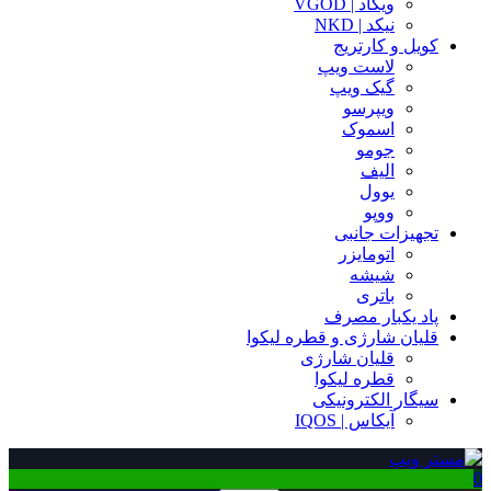
ویگاد | VGOD
نیکد | NKD
کویل و کارتریج
لاست ویپ
گیک ویپ
ویپرسو
اسموک
جومو
الیف
یوول
ووپو
تجهیزات جانبی
اتومایزر
شیشه
باتری
پاد یکبار مصرف
قلیان شارژی و قطره لیکوا
قلیان شارژی
قطره لیکوا
سیگار الکترونیکی
آیکاس | IQOS
0