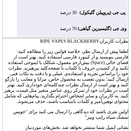
پی جی (پروپیلن گلیکول)
30 درصد
وی جی (گلیسیرین گیاهی)
70 درصد
نظرات کاربران
RIPE VAPES BLACKBERRY
لطفا پیش از ارسال نظر، خلاصه قوانین زیر را مطالعه کنید:
فارسی بنویسید و از کیبورد فارسی استفاده کنید. بهتر است از
فضای خالی (Space) بیش‌از‌حدِ معمول، شکلک یا ایموجی استفاده
نکنید و از کشیدن حروف یا کلمات با صفحه‌کلید بپرهیزید. نظرات
خود را براساس تجربه و استفاده‌ی عملی و با دقت به نکات فنی
ارسال کنید؛ بدون تعصب به محصول خاص، مزایا و معایب را بازگو
کنید و بهتر است از ارسال نظرات چندکلمه‌‌ای خودداری کنید. بهتر
است در نظرات خود از تمرکز روی عناصر متغیر مثل قیمت، پرهیز
کنید. به کاربران و سایر اشخاص احترام بگذارید. پیام‌هایی که شامل
محتوای توهین‌آمیز و کلمات نامناسب باشند، حذف می‌شوند.
اولین نفری باشید که دیدگاهی را ارسال می کنید برای “جویس
تمشک سیاه رایپ ویپز”
نشانی ایمیل شما منتشر نخواهد شد.
بخش‌های موردنیاز