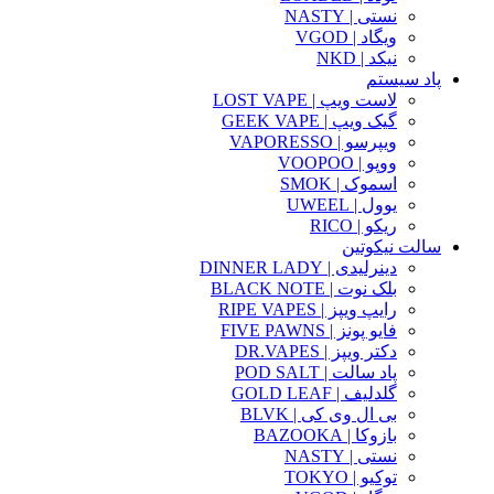
نستی | NASTY
ویگاد | VGOD
نیکد | NKD
پاد سیستم
لاست ویپ | LOST VAPE
گیک ویپ | GEEK VAPE
ویپرسو | VAPORESSO
ووپو | VOOPOO
اسموک | SMOK
یوول | UWEEL
ریکو | RICO
سالت نیکوتین
دینرلیدی | DINNER LADY
بلک نوت | BLACK NOTE
رایپ ویپز | RIPE VAPES
فایو پونز | FIVE PAWNS
دکتر ویپز | DR.VAPES
پاد سالت | POD SALT
گلدلیف | GOLD LEAF
بی ال وی کی | BLVK
بازوکا | BAZOOKA
نستی | NASTY
توکیو | TOKYO