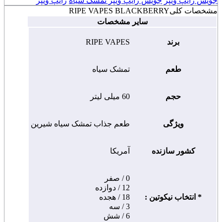
جویس رایپ ویپز
جویس رایپ ویپز تمشک سیاه
رایپ ویپز
مشخصات کلی
RIPE VAPES BLACKBERRY
سایر مشخصات
برند
RIPE VAPES
طعم
تمشک سیاه
حجم
60 میلی لیتر
ویژگی
طعم جذاب تمشک سیاه شیرین
کشور سازنده
آمریکا
0 / صفر
12 / دوازده
* انتخاب نیکوتین :
18 / هجده
3 / سه
6 / شش