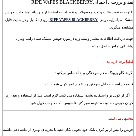
نقد و بررسی اجمالی
RIPE VAPES BLACKBERRY
با توجه به تغییر قالب و تعدد محصولات و تغییرات به استحضار میرساند توضیحات، جویس
تمشک سیاه رایپ ویپز |
APES BLACKBERRY
V
IPE
R
بزودی تکمیل و در سایت قابل
مشاهده میگردد.
جهت دریافت اطلاعات بیشتر و مشاوره در مورد جویس تمشک سیاه رایپ ویپز با
پشتیبانی تماس حاصل نمائید.
لطفا توجه فرمایید:
اگر هنگام ویپینگ طعم سوختگی و بد احساس میکنید:
۱. ممکن است به دلیل سوختن و یا اتمام عمر کویل شما باشد.
۲. اگر از کویل نو و استفاده نشده استفاده می کنید، لازم است قبل از استفاده و بعد از پر
کردن جویس ، حدود ده دقیقه صبر کنید تا جویس ، کاملا جذب کویل شود.
پیشنهاد می کنیم:
جویس را پیش از پر کردن تانک خود بخوبی تکان دهید تا تجربه ی بهتری از طعم دهی داشته