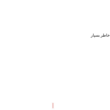
 خاطر بسپار
 نبش چهارراه طالقانی
|
پاسخگویی : همه روزه بجز