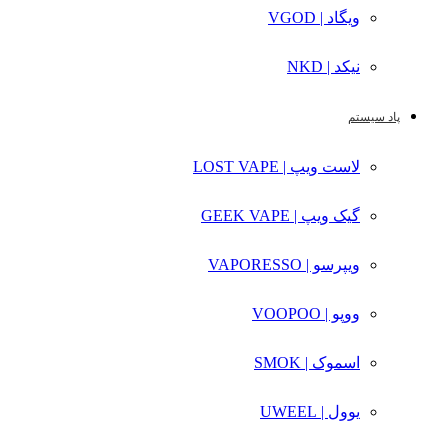
ویگاد | VGOD
نیکد | NKD
پاد سیستم
لاست ویپ | LOST VAPE
گیک ویپ | GEEK VAPE
ویپرسو | VAPORESSO
ووپو | VOOPOO
اسموک | SMOK
یوول | UWEEL