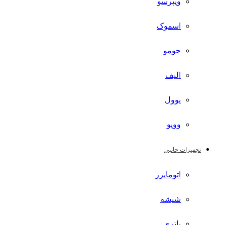
ویپرسو
اسموک
جومو
الیف
یوول
ووپو
تجهیزات جانبی
اتومایزر
شیشه
باتری