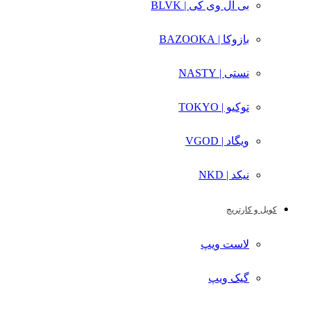
بی ال وی کی | BLVK
بازوکا | BAZOOKA
نستی | NASTY
توکیو | TOKYO
ویگاد | VGOD
نیکد | NKD
کویل و کارتریج
لاست ویپ
گیک ویپ