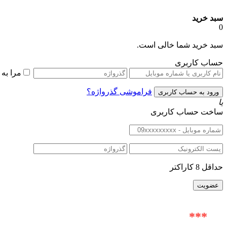
سبد خرید
0
سبد خرید شما خالی است.
حساب کاربری
مرا به
فراموشی گذرواژه؟
یا
ساخت حساب کاربری
حداقل 8 کاراکتر
***
آدرس حضوری : خیابان ولیعصر (عج) |