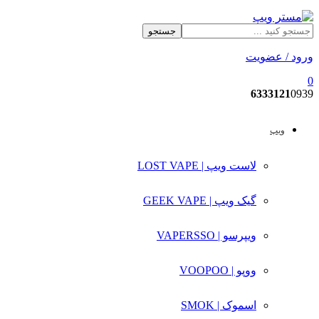
جستجو
ورود / عضویت
0
6333121
0939
ویپ
لاست ویپ | LOST VAPE
گیک ویپ | GEEK VAPE
ویپرسو | VAPERSSO
ووپو | VOOPOO
اسموک | SMOK