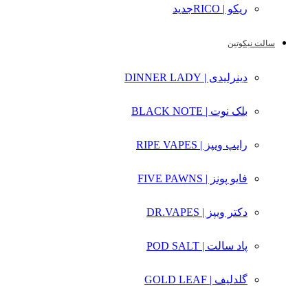
ریکو | RICO
جدید
سالت نیکوتین
دینرلیدی | DINNER LADY
بلک نوت | BLACK NOTE
رایپ ویپز | RIPE VAPES
فایو پونز | FIVE PAWNS
دکتر ویپز | DR.VAPES
پاد سالت | POD SALT
گلدلیف | GOLD LEAF