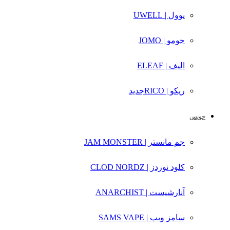
یوول | UWELL
جومو | JOMO
الیف | ELEAF
ریکو | RICO
جدید
جویس
جم مانستر | JAM MONSTER
کلود نوردز | CLOD NORDZ
آنارشیست | ANARCHIST
سامز ویپ | SAMS VAPE