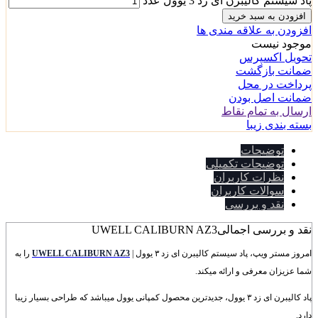
پاد سیستم کالیبرن ای زد 3 یوول عدد
افزودن به سبد خرید
افزودن به علاقه مندی ها
موجود نیست
تحویل اکسپرس
ضمانت بازگشت
پرداخت در محل
ضمانت اصل بودن
ارسال به تمام نقاط
بسته بندی زیبا
توضیحات
توضیحات تکمیلی
نظرات کاربران
سوالات کاربران
نقد و بررسی
نقد و بررسی اجمالی
UWELL CALIBURN AZ3
امروز مستر ویپ، پاد سیستم کالیبرن ای زد ۳ یوول |
UWELL CALIBURN AZ3
را به
شما عزیزان معرفی و ارائه میکند.
پاد کالیبرن ای زد ۳ یوول، جدیدترین محصول کمپانی یوول میباشد که طراحی بسیار زیبا
دارد.