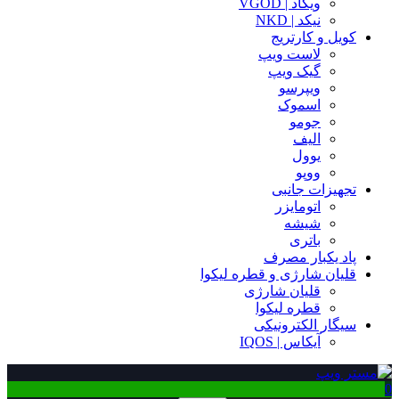
ویگاد | VGOD
نیکد | NKD
کویل و کارتریج
لاست ویپ
گیک ویپ
ویپرسو
اسموک
جومو
الیف
یوول
ووپو
تجهیزات جانبی
اتومایزر
شیشه
باتری
پاد یکبار مصرف
قلیان شارژی و قطره لیکوا
قلیان شارژی
قطره لیکوا
سیگار الکترونیکی
آیکاس | IQOS
0