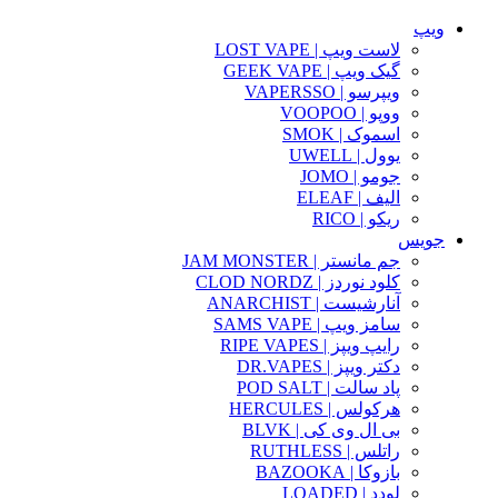
ویپ
لاست ویپ | LOST VAPE
گیک ویپ | GEEK VAPE
ویپرسو | VAPERSSO
ووپو | VOOPOO
اسموک | SMOK
یوول | UWELL
جومو | JOMO
الیف | ELEAF
ریکو | RICO
جویس
جم مانستر | JAM MONSTER
کلود نوردز | CLOD NORDZ
آنارشیست | ANARCHIST
سامز ویپ | SAMS VAPE
رایپ ویپز | RIPE VAPES
دکتر ویپز | DR.VAPES
پاد سالت | POD SALT
هرکولس | HERCULES
بی ال وی کی | BLVK
راتلس | RUTHLESS
بازوکا | BAZOOKA
لودد | LOADED