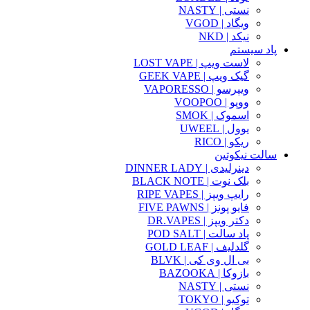
نستی | NASTY
ویگاد | VGOD
نیکد | NKD
پاد سیستم
لاست ویپ | LOST VAPE
گیک ویپ | GEEK VAPE
ویپرسو | VAPORESSO
ووپو | VOOPOO
اسموک | SMOK
یوول | UWEEL
ریکو | RICO
سالت نیکوتین
دینرلیدی | DINNER LADY
بلک نوت | BLACK NOTE
رایپ ویپز | RIPE VAPES
فایو پونز | FIVE PAWNS
دکتر ویپز | DR.VAPES
پاد سالت | POD SALT
گلدلیف | GOLD LEAF
بی ال وی کی | BLVK
بازوکا | BAZOOKA
نستی | NASTY
توکیو | TOKYO