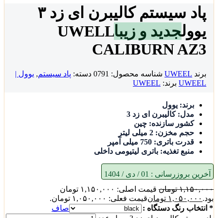
پاد سیستم کالیبرن ای زد ۳
یوول
جدید و زیبا
UWELL
CALIBURN AZ3
برند
UWEEL
شناسه محصول:
0791
دسته:
پاد سیستم
,
یوول |
UWEEL
برند:
UWEEL
برند: یوول
مدل: کالیبرن ای زد 3
کشور سازنده: چین
حجم مخزن: 2 میلی لیتر
قدرت باتری: 750 میلی آمپر
منبع تغذیه: باتری لیتیومی داخلی
آخرین بروزرسانی :
01 / دی / 1404
۱,۱۵۰,۰۰۰
تومان
قیمت اصلی: ۱,۱۵۰,۰۰۰ تومان
بود.
۱,۰۵۰,۰۰۰
تومان
قیمت فعلی: ۱,۰۵۰,۰۰۰ تومان.
* انتخاب رنگ دستگاه :
صاف