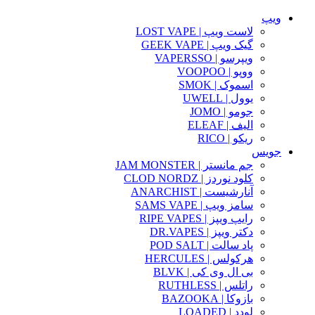
ویپ
لاست ویپ | LOST VAPE
گیک ویپ | GEEK VAPE
ویپرسو | VAPERSSO
ووپو | VOOPOO
اسموک | SMOK
یوول | UWELL
جومو | JOMO
الیف | ELEAF
ریکو | RICO
جویس
جم مانستر | JAM MONSTER
کلود نوردز | CLOD NORDZ
آنارشیست | ANARCHIST
سامز ویپ | SAMS VAPE
رایپ ویپز | RIPE VAPES
دکتر ویپز | DR.VAPES
پاد سالت | POD SALT
هرکولس | HERCULES
بی ال وی کی | BLVK
راتلس | RUTHLESS
بازوکا | BAZOOKA
لودد | LOADED