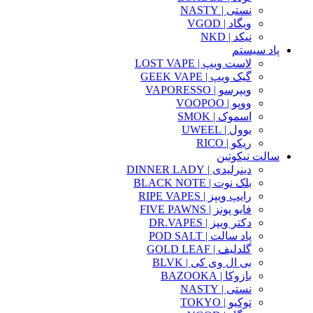
نستی | NASTY
ویگاد | VGOD
نیکد | NKD
پاد سیستم
لاست ویپ | LOST VAPE
گیک ویپ | GEEK VAPE
ویپرسو | VAPORESSO
ووپو | VOOPOO
اسموک | SMOK
یوول | UWEEL
ریکو | RICO
سالت نیکوتین
دینرلیدی | DINNER LADY
بلک نوت | BLACK NOTE
رایپ ویپز | RIPE VAPES
فایو پونز | FIVE PAWNS
دکتر ویپز | DR.VAPES
پاد سالت | POD SALT
گلدلیف | GOLD LEAF
بی ال وی کی | BLVK
بازوکا | BAZOOKA
نستی | NASTY
توکیو | TOKYO