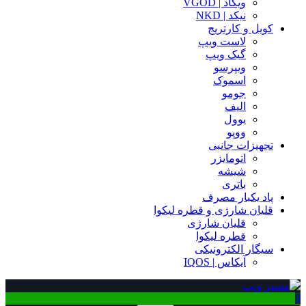
ویگاد | VGOD
نیکد | NKD
کویل و کارتریج
لاست ویپ
گیک ویپ
ویپرسو
اسموک
جومو
الیف
یوول
ووپو
تجهیزات جانبی
اتومایزر
شیشه
باتری
پاد یکبار مصرف
قلیان شارژی و قطره لیکوا
قلیان شارژی
قطره لیکوا
سیگار الکترونیکی
آیکاس | IQOS
0