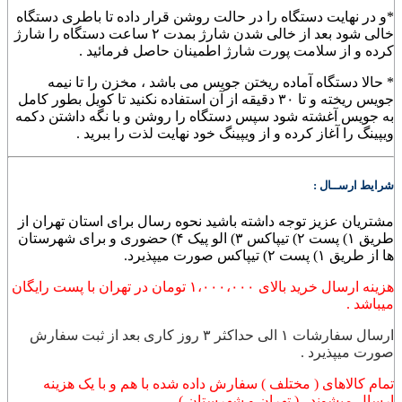
*و در نهایت دستگاه را در حالت روشن قرار داده تا باطری دستگاه
خالی شود بعد از خالی شدن شارژ بمدت ۲ ساعت دستگاه را شارژ
کرده و از سلامت پورت شارژ اطمینان حاصل فرمائید .
* حالا دستگاه آماده ریختن جویس می باشد ، مخزن را تا نیمه
جویس ریخته و تا ۳۰ دقیقه از آن استفاده نکنید تا کویل بطور کامل
به جویس آغشته شود سپس دستگاه را روشن و با نگه داشتن دکمه
ویپینگ را آغاز کرده و از ویپینگ خود نهایت لذت را ببرید .
شرایط ارســال :
مشتریان عزیز توجه داشته باشید نحوه رسال برای استان تهران از
طریق ۱) پست ۲) تیپاکس ۳) الو پیک ۴) حضوری و برای شهرستان
ها از طریق ۱) پست ۲) تیپاکس صورت میپذیرد.
هزینه ارسال خرید بالای ۱،۰۰۰،۰۰۰ تومان در تهران با پست رایگان
میباشد .
ارسال سفارشات ۱ الی حداکثر ۳ روز کاری بعد از ثبت سفارش
صورت میپذیرد .
تمام کالاهای ( مختلف ) سفارش داده شده با هم و با یک هزینه
ارسال میشوند . ( تهران و شهرستان )