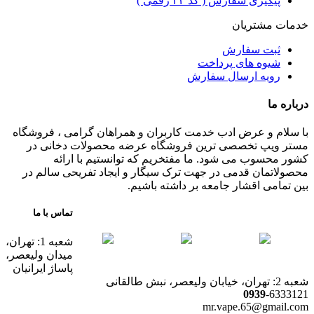
پیگیری سفارش ( کد ۲۴ رقمی )
خدمات مشتریان
ثبت سفارش
شیوه های پرداخت
رویه ارسال سفارش
درباره ما
با سلام و عرض ادب خدمت کاربران و همراهان گرامی ، فروشگاه
مستر ویپ تخصصی ترین فروشگاه عرضه محصولات دخانی در
کشور محسوب می شود. ما مفتخریم که توانستیم با ارائه
محصولاتمان قدمی در جهت ترک سیگار و ایجاد تفریحی سالم در
بین تمامی اقشار جامعه بر داشته باشیم.
تماس با ما
شعبه 1: تهران،
میدان ولیعصر،
پاساژ ایرانیان
شعبه 2: تهران، خیابان ولیعصر، نبش طالقانی
0939
-6333121
mr.vape.65@gmail.com