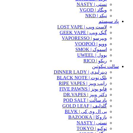
نستی | NASTY
ویگاد | VGOD
نیکد | NKD
پاد سیستم
لاست ویپ | LOST VAPE
گیک ویپ | GEEK VAPE
ویپرسو | VAPORESSO
ووپو | VOOPOO
اسموک | SMOK
یوول | UWEEL
ریکو | RICO
سالت نیکوتین
دینرلیدی | DINNER LADY
بلک نوت | BLACK NOTE
رایپ ویپز | RIPE VAPES
فایو پونز | FIVE PAWNS
دکتر ویپز | DR.VAPES
پاد سالت | POD SALT
گلدلیف | GOLD LEAF
بی ال وی کی | BLVK
بازوکا | BAZOOKA
نستی | NASTY
توکیو | TOKYO