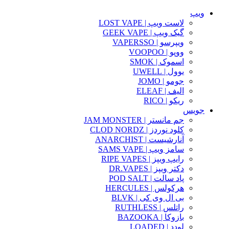
ویپ
لاست ویپ | LOST VAPE
گیک ویپ | GEEK VAPE
ویپرسو | VAPERSSO
ووپو | VOOPOO
اسموک | SMOK
یوول | UWELL
جومو | JOMO
الیف | ELEAF
ریکو | RICO
جویس
جم مانستر | JAM MONSTER
کلود نوردز | CLOD NORDZ
آنارشیست | ANARCHIST
سامز ویپ | SAMS VAPE
رایپ ویپز | RIPE VAPES
دکتر ویپز | DR.VAPES
پاد سالت | POD SALT
هرکولس | HERCULES
بی ال وی کی | BLVK
راتلس | RUTHLESS
بازوکا | BAZOOKA
لودد | LOADED