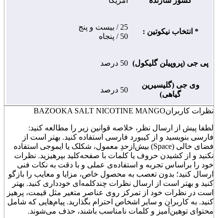
کشور سازنده
آمریکا
25 / بیست و پنج
* انتخاب نیکوتین :
50 / پنجاه
پی جی (پروپیلن گلیکول)
50 درصد
وی جی (گلیسیرین
50 درصد
گیاهی)
نظرات کاربران
BAZOOKA SALT NICOTINE MANGO
لطفا پیش از ارسال نظر، خلاصه قوانین زیر را مطالعه کنید:
فارسی بنویسید و از کیبورد فارسی استفاده کنید. بهتر است از
فضای خالی (Space) بیش‌از‌حدِ معمول، شکلک یا ایموجی استفاده
نکنید و از کشیدن حروف یا کلمات با صفحه‌کلید بپرهیزید. نظرات
خود را براساس تجربه و استفاده‌ی عملی و با دقت به نکات فنی
ارسال کنید؛ بدون تعصب به محصول خاص، مزایا و معایب را بازگو
کنید و بهتر است از ارسال نظرات چندکلمه‌‌ای خودداری کنید. بهتر
است در نظرات خود از تمرکز روی عناصر متغیر مثل قیمت، پرهیز
کنید. به کاربران و سایر اشخاص احترام بگذارید. پیام‌هایی که شامل
محتوای توهین‌آمیز و کلمات نامناسب باشند، حذف می‌شوند.