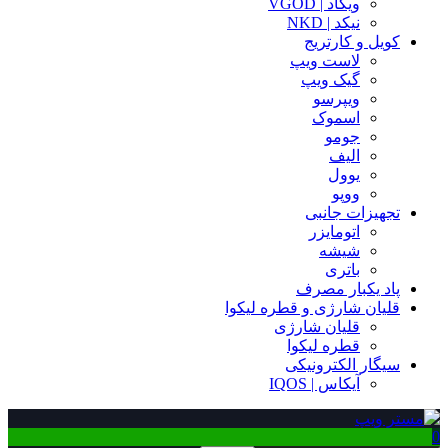
ویگاد | VGOD
نیکد | NKD
کویل و کارتریج
لاست ویپ
گیک ویپ
ویپرسو
اسموک
جومو
الیف
یوول
ووپو
تجهیزات جانبی
اتومایزر
شیشه
باتری
پاد یکبار مصرف
قلیان شارژی و قطره لیکوا
قلیان شارژی
قطره لیکوا
سیگار الکترونیکی
آیکاس | IQOS
0