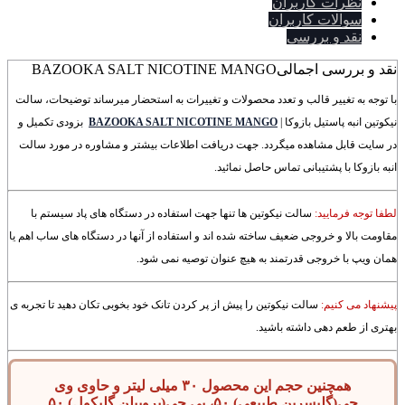
نظرات کاربران
سوالات کاربران
نقد و بررسی
نقد و بررسی اجمالی
BAZOOKA SALT NICOTINE MANGO
با توجه به تغییر قالب و تعدد محصولات و تغییرات به استحضار میرساند توضیحات، سالت
نیکوتین انبه پاستیل بازوکا |
BAZOOKA SALT NICOTINE MANGO
بزودی تکمیل و
در سایت قابل مشاهده میگردد. جهت دریافت اطلاعات بیشتر و مشاوره در مورد سالت
انبه بازوکا با پشتیبانی تماس حاصل نمائید.
لطفا توجه فرمایید:
سالت نیکوتین ها تنها جهت استفاده در دستگاه های پاد سیستم با
مقاومت بالا و خروجی ضعیف ساخته شده اند و استفاده از آنها در دستگاه های ساب اهم یا
همان ویپ با خروجی قدرتمند به هیچ عنوان توصیه نمی شود.
پیشنهاد می کنیم:
سالت نیکوتین را پیش از پر کردن تانک خود بخوبی تکان دهید تا تجربه ی
بهتری از طعم دهی داشته باشید.
همچنین حجم این محصول ۳۰ میلی لیتر و حاوی وی
جی(گلیسرین طبیعی) ۵۰، پی جی(پروپیلن گلیکول) ۵۰