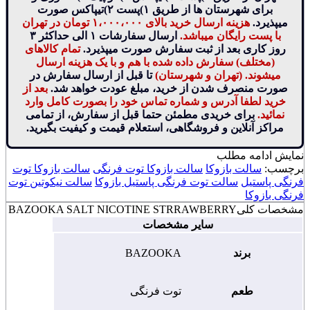
برای شهرستان ها از طریق ۱)پست ۲)تیپاکس صورت
میپذیرد.
هزینه ارسال خرید بالای ۱،۰۰۰،۰۰۰ تومان در تهران
با پست رایگان میباشد.
ارسال سفارشات ۱ الی حداکثر ۳
روز کاری بعد از ثبت سفارش صورت میپذیرد.
تمام کالاهای
(مختلف) سفارش داده شده با هم و با یک هزینه ارسال
میشوند. (تهران و شهرستان)
تا قبل از ارسال سفارش در
صورت منصرف شدن از خرید، مبلغ عودت خواهد شد.
بعد از
خرید لطفا آدرس و شماره تماس خود را بصورت کامل وارد
نمائید.
برای خریدی مطمئن حتما قبل از سفارش، از تمامی
مراکز آنلاین و فروشگاهی، استعلام قیمت و کیفیت بگیرید.
نمایش
ادامه مطلب
برچسب:
سالت بازوکا
سالت بازوکا توت فرنگی
سالت بازوکا توت
فرنگی پاستیل
سالت توت فرنگی پاستیل بازوکا
سالت نیکوتین توت
فرنگی بازوکا
مشخصات کلی
BAZOOKA SALT NICOTINE STRRAWBERRY
سایر مشخصات
برند
BAZOOKA
طعم
توت فرنگی