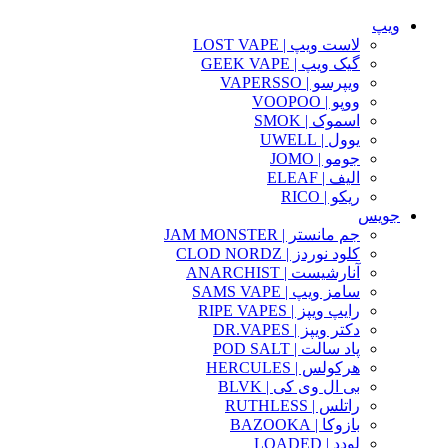
ویپ
لاست ویپ | LOST VAPE
گیک ویپ | GEEK VAPE
ویپرسو | VAPERSSO
ووپو | VOOPOO
اسموک | SMOK
یوول | UWELL
جومو | JOMO
الیف | ELEAF
ریکو | RICO
جویس
جم مانستر | JAM MONSTER
کلود نوردز | CLOD NORDZ
آنارشیست | ANARCHIST
سامز ویپ | SAMS VAPE
رایپ ویپز | RIPE VAPES
دکتر ویپز | DR.VAPES
پاد سالت | POD SALT
هرکولس | HERCULES
بی ال وی کی | BLVK
راتلس | RUTHLESS
بازوکا | BAZOOKA
لودد | LOADED