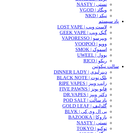
نستی | NASTY
ویگاد | VGOD
نیکد | NKD
پاد سیستم
لاست ویپ | LOST VAPE
گیک ویپ | GEEK VAPE
ویپرسو | VAPORESSO
ووپو | VOOPOO
اسموک | SMOK
یوول | UWEEL
ریکو | RICO
سالت نیکوتین
دینرلیدی | DINNER LADY
بلک نوت | BLACK NOTE
رایپ ویپز | RIPE VAPES
فایو پونز | FIVE PAWNS
دکتر ویپز | DR.VAPES
پاد سالت | POD SALT
گلدلیف | GOLD LEAF
بی ال وی کی | BLVK
بازوکا | BAZOOKA
نستی | NASTY
توکیو | TOKYO