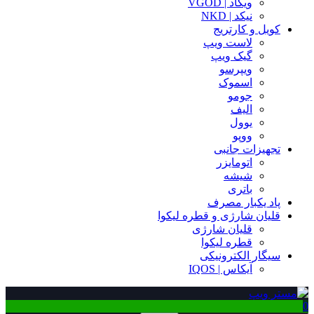
ویگاد | VGOD
نیکد | NKD
کویل و کارتریج
لاست ویپ
گیک ویپ
ویپرسو
اسموک
جومو
الیف
یوول
ووپو
تجهیزات جانبی
اتومایزر
شیشه
باتری
پاد یکبار مصرف
قلیان شارژی و قطره لیکوا
قلیان شارژی
قطره لیکوا
سیگار الکترونیکی
آیکاس | IQOS
0