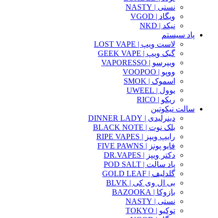
نستی | NASTY
ویگاد | VGOD
نیکد | NKD
پاد سیستم
لاست ویپ | LOST VAPE
گیک ویپ | GEEK VAPE
ویپرسو | VAPORESSO
ووپو | VOOPOO
اسموک | SMOK
یوول | UWEEL
ریکو | RICO
سالت نیکوتین
دینرلیدی | DINNER LADY
بلک نوت | BLACK NOTE
رایپ ویپز | RIPE VAPES
فایو پونز | FIVE PAWNS
دکتر ویپز | DR.VAPES
پاد سالت | POD SALT
گلدلیف | GOLD LEAF
بی ال وی کی | BLVK
بازوکا | BAZOOKA
نستی | NASTY
توکیو | TOKYO