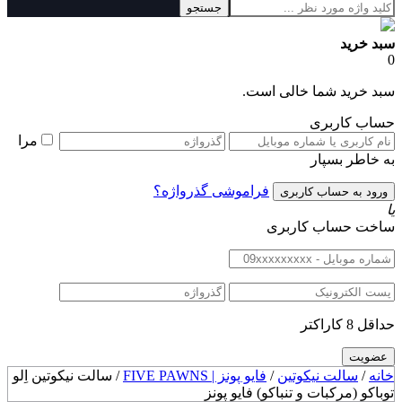
جستجو
سبد خرید
0
سبد خرید شما خالی است.
حساب کاربری
مرا
به خاطر بسپار
فراموشی گذرواژه؟
یا
ساخت حساب کاربری
حداقل 8 کاراکتر
خانه
/
سالت نیکوتین
/
فایو پونز | FIVE PAWNS
/ سالت نیکوتین اِلو
توباکو (مرکبات و تنباکو) فایو پونز