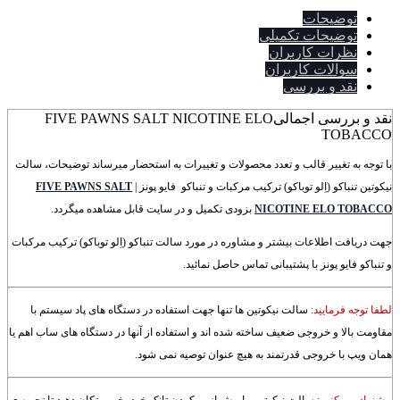
توضیحات
توضیحات تکمیلی
نظرات کاربران
سوالات کاربران
نقد و بررسی
نقد و بررسی اجمالی
FIVE PAWNS SALT NICOTINE ELO
TOBACCO
با توجه به تغییر قالب و تعدد محصولات و تغییرات به استحضار میرساند توضیحات، سالت
نیکوتین تنباکو (اِلو توباکو) ترکیب مرکبات و تنباکو فایو پونز |
FIVE PAWNS SALT
ELO TOBACCO
NICOTINE
بزودی تکمیل و در سایت قابل مشاهده میگردد.
جهت دریافت اطلاعات بیشتر و مشاوره در مورد سالت تنباکو (اِلو توباکو) ترکیب مرکبات
و تنباکو فایو پونز با پشتیبانی تماس حاصل نمائید.
لطفا توجه فرمایید:
سالت نیکوتین ها تنها جهت استفاده در دستگاه های پاد سیستم با
مقاومت بالا و خروجی ضعیف ساخته شده اند و استفاده از آنها در دستگاه های ساب اهم یا
همان ویپ با خروجی قدرتمند به هیچ عنوان توصیه نمی شود.
پیشنهاد می کنیم:
سالت نیکوتین را پیش از پر کردن تانک خود بخوبی تکان دهید تا تجربه ی