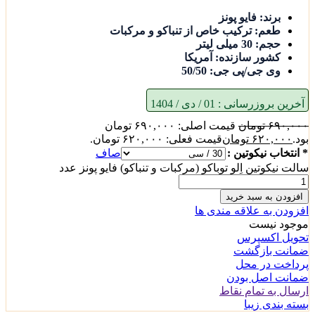
برند: فایو پونز
طعم: ترکیب خاص از تنباکو و مرکبات
حجم: 30 میلی لیتر
کشور سازنده: آمریکا
وی جی/پی جی: 50/50
آخرین بروزرسانی :
01 / دی / 1404
۶۹۰,۰۰۰
تومان
قیمت اصلی: ۶۹۰,۰۰۰ تومان
بود.
۶۲۰,۰۰۰
تومان
قیمت فعلی: ۶۲۰,۰۰۰ تومان.
* انتخاب نیکوتین :
صاف
سالت نیکوتین اِلو توباکو (مرکبات و تنباکو) فایو پونز عدد
افزودن به سبد خرید
افزودن به علاقه مندی ها
موجود نیست
تحویل اکسپرس
ضمانت بازگشت
پرداخت در محل
ضمانت اصل بودن
ارسال به تمام نقاط
بسته بندی زیبا