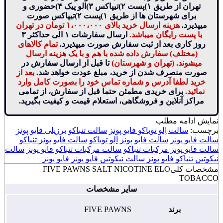
تهران از طریق ۱)پست ۲)تیپاکس ۳)الو پیک ۴)حضوری و
برای شهرستان ها از طریق ۱)پست ۲)تیپاکس صورت
میپذیرد.
هزینه ارسال خرید بالای ۱،۰۰۰،۰۰۰ تومان در تهران
با پست رایگان میباشد.
ارسال سفارشات ۱ الی حداکثر ۳
روز کاری بعد از ثبت سفارش صورت میپذیرد.
تمام کالاهای
(مختلف) سفارش داده شده با هم و با یک هزینه ارسال
میشوند. (تهران و شهرستان)
تا قبل از ارسال سفارش در
صورت منصرف شدن از خرید، مبلغ عودت خواهد شد.
بعد از
خرید لطفا آدرس و شماره تماس خود را بصورت کامل وارد
نمائید.
برای خریدی مطمئن حتما قبل از سفارش، از تمامی
مراکز آنلاین و فروشگاهی، استعلام قیمت و کیفیت بگیرید.
نمایش
ادامه مطلب
برچسب:
سالت اِلو توباکو فایو پونز
سالت تنباکو برزیلی فایو پونز
سالت فایو پونز
سالت فایو پونز اِلو توباکو
سالت فایو پونز تنباکو
سالت فایو پونز مرکبات تنباکو
سالت مرکبات تنباکو فایو پونز
سالت
نیکوتین تنباکو فایو پونز
سالت نیکوتین فایو پونز
فایو پونز
مشخصات کلی
FIVE PAWNS SALT NICOTINE ELO
TOBACCO
سایر مشخصات
برند
FIVE PAWNS