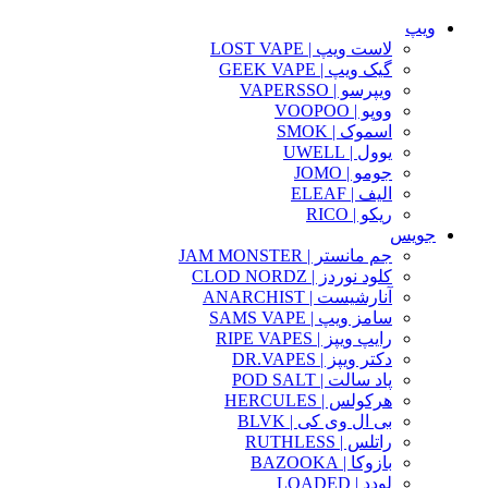
ویپ
لاست ویپ | LOST VAPE
گیک ویپ | GEEK VAPE
ویپرسو | VAPERSSO
ووپو | VOOPOO
اسموک | SMOK
یوول | UWELL
جومو | JOMO
الیف | ELEAF
ریکو | RICO
جویس
جم مانستر | JAM MONSTER
کلود نوردز | CLOD NORDZ
آنارشیست | ANARCHIST
سامز ویپ | SAMS VAPE
رایپ ویپز | RIPE VAPES
دکتر ویپز | DR.VAPES
پاد سالت | POD SALT
هرکولس | HERCULES
بی ال وی کی | BLVK
راتلس | RUTHLESS
بازوکا | BAZOOKA
لودد | LOADED