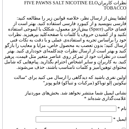
نظرات کاربران
FIVE PAWNS SALT NICOTINE ELO
TOBACCO
لطفا پیش از ارسال نظر، خلاصه قوانین زیر را مطالعه کنید:
فارسی بنویسید و از کیبورد فارسی استفاده کنید. بهتر است از
فضای خالی (Space) بیش‌از‌حدِ معمول، شکلک یا ایموجی استفاده
نکنید و از کشیدن حروف یا کلمات با صفحه‌کلید بپرهیزید. نظرات
خود را براساس تجربه و استفاده‌ی عملی و با دقت به نکات فنی
ارسال کنید؛ بدون تعصب به محصول خاص، مزایا و معایب را بازگو
کنید و بهتر است از ارسال نظرات چندکلمه‌‌ای خودداری کنید. بهتر
است در نظرات خود از تمرکز روی عناصر متغیر مثل قیمت، پرهیز
کنید. به کاربران و سایر اشخاص احترام بگذارید. پیام‌هایی که شامل
محتوای توهین‌آمیز و کلمات نامناسب باشند، حذف می‌شوند.
اولین نفری باشید که دیدگاهی را ارسال می کنید برای “سالت
نیکوتین اِلو توباکو (مرکبات و تنباکو) فایو پونز”
نشانی ایمیل شما منتشر نخواهد شد.
بخش‌های موردنیاز
علامت‌گذاری شده‌اند
*
نام
*
ایمیل
*