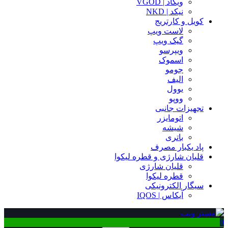
ویگاد | VGOD
نیکد | NKD
کویل و کارتریج
لاست ویپ
گیک ویپ
ویپرسو
اسموک
جومو
الیف
یوول
ووپو
تجهیزات جانبی
اتومایزر
شیشه
باتری
پاد یکبار مصرف
قلیان شارژی و قطره لیکوا
قلیان شارژی
قطره لیکوا
سیگار الکترونیکی
آیکاس | IQOS
0