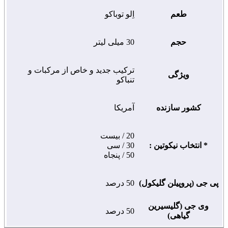
طعم
اِلو توباکو
حجم
30 میلی لیتر
ترکیب جدید و خاص از مرکبات و
ویژگی
تنباکو
کشور سازنده
آمریکا
20 / بیست
* انتخاب نیکوتین :
30 / سی
50 / پنجاه
پی جی (پروپیلن گلیکول)
50 درصد
وی جی (گلیسیرین
50 درصد
گیاهی)