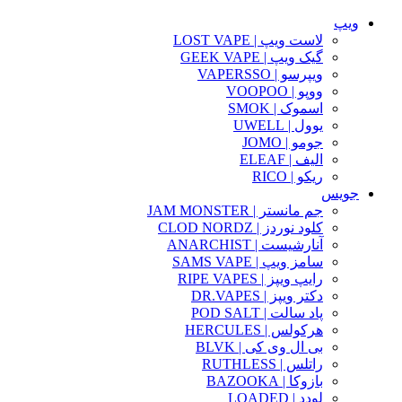
ویپ
لاست ویپ | LOST VAPE
گیک ویپ | GEEK VAPE
ویپرسو | VAPERSSO
ووپو | VOOPOO
اسموک | SMOK
یوول | UWELL
جومو | JOMO
الیف | ELEAF
ریکو | RICO
جویس
جم مانستر | JAM MONSTER
کلود نوردز | CLOD NORDZ
آنارشیست | ANARCHIST
سامز ویپ | SAMS VAPE
رایپ ویپز | RIPE VAPES
دکتر ویپز | DR.VAPES
پاد سالت | POD SALT
هرکولس | HERCULES
بی ال وی کی | BLVK
راتلس | RUTHLESS
بازوکا | BAZOOKA
لودد | LOADED