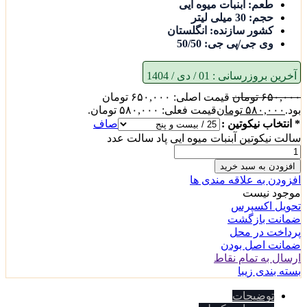
طعم: آبنبات میوه ایی
حجم: 30 میلی لیتر
کشور سازنده: انگلستان
وی جی/پی جی: 50/50
آخرین بروزرسانی :
01 / دی / 1404
۶۵۰,۰۰۰
تومان
قیمت اصلی: ۶۵۰,۰۰۰ تومان
بود.
۵۸۰,۰۰۰
تومان
قیمت فعلی: ۵۸۰,۰۰۰ تومان.
* انتخاب نیکوتین :
صاف
سالت نیکوتین آبنبات میوه ایی پاد سالت عدد
افزودن به سبد خرید
افزودن به علاقه مندی ها
موجود نیست
تحویل اکسپرس
ضمانت بازگشت
پرداخت در محل
ضمانت اصل بودن
ارسال به تمام نقاط
بسته بندی زیبا
توضیحات