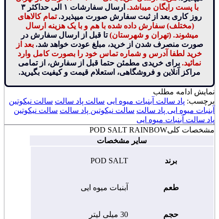
با پست رایگان میباشد.
ارسال سفارشات ۱ الی حداکثر ۳
روز کاری بعد از ثبت سفارش صورت میپذیرد.
تمام کالاهای
(مختلف) سفارش داده شده با هم و با یک هزینه ارسال
میشوند. (تهران و شهرستان)
تا قبل از ارسال سفارش در
صورت منصرف شدن از خرید، مبلغ عودت خواهد شد.
بعد از
خرید لطفا آدرس و شماره تماس خود را بصورت کامل وارد
نمائید.
برای خریدی مطمئن حتما قبل از سفارش، از تمامی
مراکز آنلاین و فروشگاهی، استعلام قیمت و کیفیت بگیرید.
نمایش
ادامه مطلب
برچسب:
پاد سالت آبنبات میوه ایی
سالت پاد سالت
سالت نیکوتین
آبنبات میوه ایی پاد سالت
سالت نیکوتین پاد سالت
سالت نیکوتین
پاد سالت آبنبات میوه ایی
مشخصات کلی
POD SALT RAINBOW
سایر مشخصات
برند
POD SALT
طعم
آبنبات میوه ایی
حجم
30 میلی لیتر