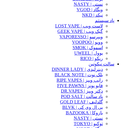
نستی | NASTY
ویگاد | VGOD
نیکد | NKD
پاد سیستم
لاست ویپ | LOST VAPE
گیک ویپ | GEEK VAPE
ویپرسو | VAPORESSO
ووپو | VOOPOO
اسموک | SMOK
یوول | UWEEL
ریکو | RICO
سالت نیکوتین
دینرلیدی | DINNER LADY
بلک نوت | BLACK NOTE
رایپ ویپز | RIPE VAPES
فایو پونز | FIVE PAWNS
دکتر ویپز | DR.VAPES
پاد سالت | POD SALT
گلدلیف | GOLD LEAF
بی ال وی کی | BLVK
بازوکا | BAZOOKA
نستی | NASTY
توکیو | TOKYO