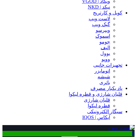
ویگاد | VGOD
نیکد | NKD
کویل و کارتریج
لاست ویپ
گیک ویپ
ویپرسو
اسموک
جومو
الیف
یوول
ووپو
تجهیزات جانبی
اتومایزر
شیشه
باتری
پاد یکبار مصرف
قلیان شارژی و قطره لیکوا
قلیان شارژی
قطره لیکوا
سیگار الکترونیکی
آیکاس | IQOS
0