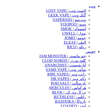
ویپ
لاست ویپ | LOST VAPE
گیک ویپ | GEEK VAPE
ویپرسو | VAPERSSO
ووپو | VOOPOO
اسموک | SMOK
یوول | UWELL
جومو | JOMO
الیف | ELEAF
ریکو | RICO
جویس
جم مانستر | JAM MONSTER
کلود نوردز | CLOD NORDZ
آنارشیست | ANARCHIST
سامز ویپ | SAMS VAPE
رایپ ویپز | RIPE VAPES
دکتر ویپز | DR.VAPES
پاد سالت | POD SALT
هرکولس | HERCULES
بی ال وی کی | BLVK
راتلس | RUTHLESS
بازوکا | BAZOOKA
لودد | LOADED