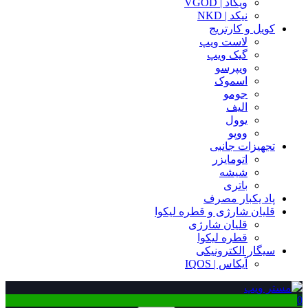
ویگاد | VGOD
نیکد | NKD
کویل و کارتریج
لاست ویپ
گیک ویپ
ویپرسو
اسموک
جومو
الیف
یوول
ووپو
تجهیزات جانبی
اتومایزر
شیشه
باتری
پاد یکبار مصرف
قلیان شارژی و قطره لیکوا
قلیان شارژی
قطره لیکوا
سیگار الکترونیکی
آیکاس | IQOS
0