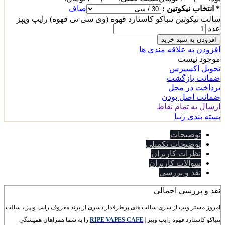
* انتخاب نیکوتین :
صاف
سالت نیکوتین تنباکو کاستارد قهوه (وی سی تی قهوه) رایپ ویپز
عدد
افزودن به سبد خرید
افزودن به علاقه مندی ها
موجود نیست
تحویل اکسپرس
ضمانت بازگشت
پرداخت در محل
ضمانت اصل بودن
ارسال به تمام نقاط
بسته بندی زیبا
توضیحات
توضیحات تکمیلی
نظرات کاربران
سوالات کاربران
نقد و بررسی
نقد و بررسی اجمالی
امروز مستر ویپ از سری سالت های پرطرفدار دسری از برند معروف رایپ ویپز ، سالت
تنباکو کاستارد قهوه رایپ ویپز
|
RIPE VAPES CAFE
را به شما همراهان همیشگی