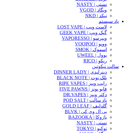
نستی | NASTY
ویگاد | VGOD
نیکد | NKD
پاد سیستم
لاست ویپ | LOST VAPE
گیک ویپ | GEEK VAPE
ویپرسو | VAPORESSO
ووپو | VOOPOO
اسموک | SMOK
یوول | UWEEL
ریکو | RICO
سالت نیکوتین
دینرلیدی | DINNER LADY
بلک نوت | BLACK NOTE
رایپ ویپز | RIPE VAPES
فایو پونز | FIVE PAWNS
دکتر ویپز | DR.VAPES
پاد سالت | POD SALT
گلدلیف | GOLD LEAF
بی ال وی کی | BLVK
بازوکا | BAZOOKA
نستی | NASTY
توکیو | TOKYO