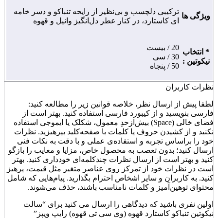
ترکیبی دلچسب و بی‌نظیر از رایحه تنباکو و دسر خامه
ویژگی ها
ای کاستارد، در کنار عطر دل‌انگیز وانیل و قهوه
20 / بیست
* انتخاب
30 / سی
نیکوتین :
50 / پنجاه
نظرات کاربران
لطفا پیش از ارسال نظر، خلاصه قوانین زیر را مطالعه کنید:
فارسی بنویسید و از کیبورد فارسی استفاده کنید. بهتر است از
فضای خالی (Space) بیش‌از‌حدِ معمول، شکلک یا ایموجی استفاده
نکنید و از کشیدن حروف یا کلمات با صفحه‌کلید بپرهیزید. نظرات
خود را براساس تجربه و استفاده‌ی عملی و با دقت به نکات فنی
ارسال کنید؛ بدون تعصب به محصول خاص، مزایا و معایب را بازگو
کنید و بهتر است از ارسال نظرات چندکلمه‌‌ای خودداری کنید. بهتر
است در نظرات خود از تمرکز روی عناصر متغیر مثل قیمت، پرهیز
کنید. به کاربران و سایر اشخاص احترام بگذارید. پیام‌هایی که شامل
محتوای توهین‌آمیز و کلمات نامناسب باشند، حذف می‌شوند.
اولین نفری باشید که دیدگاهی را ارسال می کنید برای “سالت
نیکوتین تنباکو کاستارد قهوه (وی سی تی قهوه) رایپ ویپز”