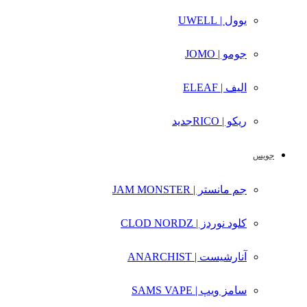
یوول | UWELL
جومو | JOMO
الیف | ELEAF
ریکو | RICO
جدید
جویس
جم مانستر | JAM MONSTER
کلود نوردز | CLOD NORDZ
آنارشیست | ANARCHIST
سامز ویپ | SAMS VAPE