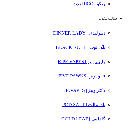
ریکو | RICO
جدید
سالت نیکوتین
دینرلیدی | DINNER LADY
بلک نوت | BLACK NOTE
رایپ ویپز | RIPE VAPES
فایو پونز | FIVE PAWNS
دکتر ویپز | DR.VAPES
پاد سالت | POD SALT
گلدلیف | GOLD LEAF