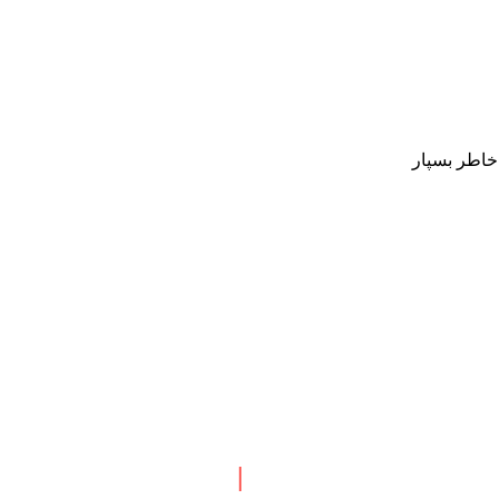
 خاطر بسپار
 نبش چهارراه طالقانی
|
پاسخگویی : همه روزه بجز