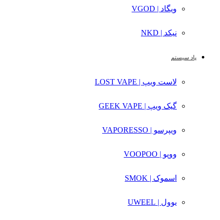
ویگاد | VGOD
نیکد | NKD
پاد سیستم
لاست ویپ | LOST VAPE
گیک ویپ | GEEK VAPE
ویپرسو | VAPORESSO
ووپو | VOOPOO
اسموک | SMOK
یوول | UWEEL