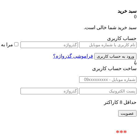
سبد خرید
0
سبد خرید شما خالی است.
حساب کاربری
مرا به
فراموشی گذرواژه؟
یا
ساخت حساب کاربری
حداقل 8 کاراکتر
***
آدرس حضوری : خیابان ولیعصر (عج) |