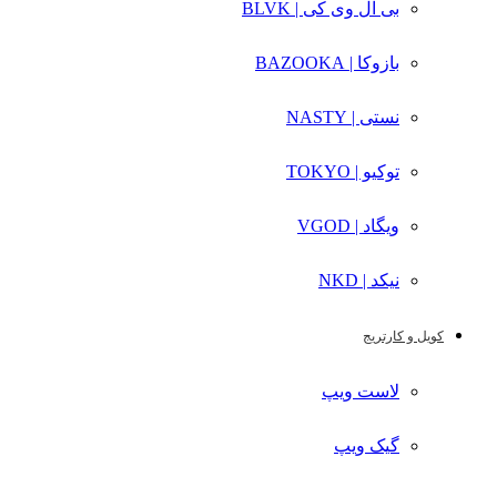
بی ال وی کی | BLVK
بازوکا | BAZOOKA
نستی | NASTY
توکیو | TOKYO
ویگاد | VGOD
نیکد | NKD
کویل و کارتریج
لاست ویپ
گیک ویپ