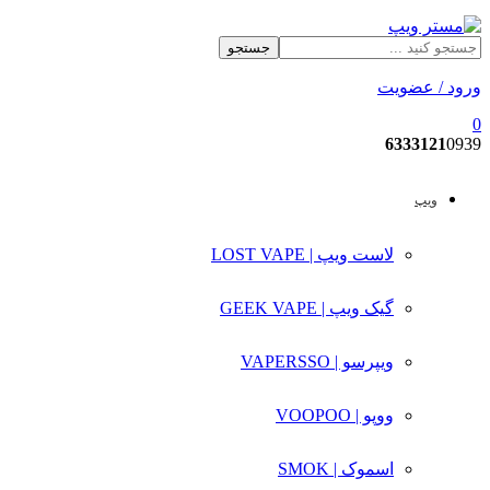
جستجو
ورود / عضویت
0
6333121
0939
ویپ
لاست ویپ | LOST VAPE
گیک ویپ | GEEK VAPE
ویپرسو | VAPERSSO
ووپو | VOOPOO
اسموک | SMOK