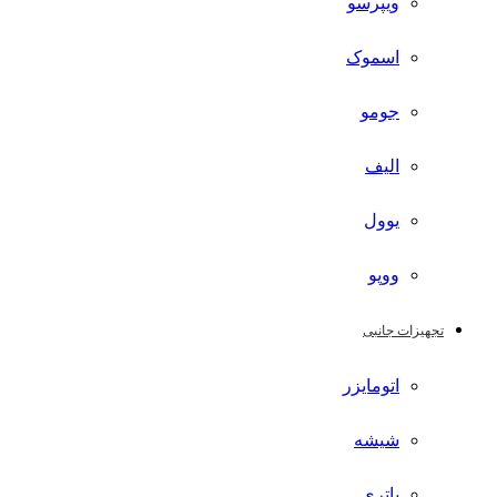
ویپرسو
اسموک
جومو
الیف
یوول
ووپو
تجهیزات جانبی
اتومایزر
شیشه
باتری