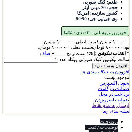
طعم: کیک صورتی
حجم: 30 میلی لیتر
کشور سازنده: امریکا
وی جی/پی جی: 50/50
آخرین بروزرسانی :
01 / دی / 1404
۹۰۰,۰۰۰
تومان
قیمت اصلی: ۹۰۰,۰۰۰ تومان
بود.
۸۰۰,۰۰۰
تومان
قیمت فعلی: ۸۰۰,۰۰۰ تومان.
* انتخاب نیکوتین :
صاف
سالت نیکوتین کیک صورتی ویگاد عدد
افزودن به سبد خرید
افزودن به علاقه مندی ها
موجود نیست
تحویل اکسپرس
ضمانت بازگشت
پرداخت در محل
ضمانت اصل بودن
ارسال به تمام نقاط
بسته بندی زیبا
توضیحات
توضیحات تکمیلی