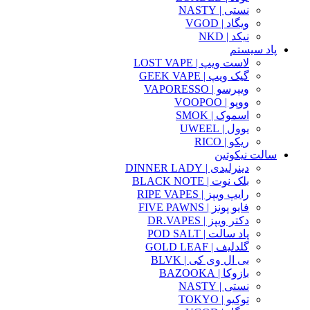
نستی | NASTY
ویگاد | VGOD
نیکد | NKD
پاد سیستم
لاست ویپ | LOST VAPE
گیک ویپ | GEEK VAPE
ویپرسو | VAPORESSO
ووپو | VOOPOO
اسموک | SMOK
یوول | UWEEL
ریکو | RICO
سالت نیکوتین
دینرلیدی | DINNER LADY
بلک نوت | BLACK NOTE
رایپ ویپز | RIPE VAPES
فایو پونز | FIVE PAWNS
دکتر ویپز | DR.VAPES
پاد سالت | POD SALT
گلدلیف | GOLD LEAF
بی ال وی کی | BLVK
بازوکا | BAZOOKA
نستی | NASTY
توکیو | TOKYO