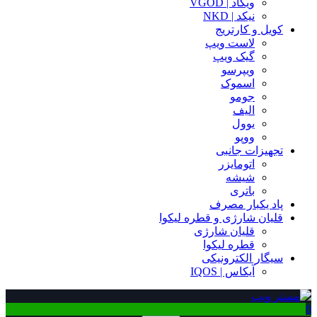
ویگاد | VGOD
نیکد | NKD
کویل و کارتریج
لاست ویپ
گیک ویپ
ویپرسو
اسموک
جومو
الیف
یوول
ووپو
تجهیزات جانبی
اتومایزر
شیشه
باتری
پاد یکبار مصرف
قلیان شارژی و قطره لیکوا
قلیان شارژی
قطره لیکوا
سیگار الکترونیکی
آیکاس | IQOS
0