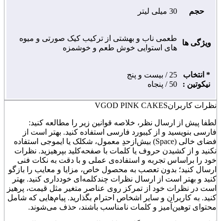
حجم
30 میلی لیتر
طعمی ناب و بهشتی از ترکیب کیک صورتی و میوه
ویژگی ها
های استوایی خوش طعم و خوشمزه
* انتخاب
25 / بیست و پنج
نیکوتین :
50 / پنجاه
نظرات کاربران
VGOD PINK CAKES
لطفا پیش از ارسال نظر، خلاصه قوانین زیر را مطالعه کنید:
فارسی بنویسید و از کیبورد فارسی استفاده کنید. بهتر است از
فضای خالی (Space) بیش‌از‌حدِ معمول، شکلک یا ایموجی استفاده
نکنید و از کشیدن حروف یا کلمات با صفحه‌کلید بپرهیزید. نظرات
خود را براساس تجربه و استفاده‌ی عملی و با دقت به نکات فنی
ارسال کنید؛ بدون تعصب به محصول خاص، مزایا و معایب را بازگو
کنید و بهتر است از ارسال نظرات چندکلمه‌‌ای خودداری کنید. بهتر
است در نظرات خود از تمرکز روی عناصر متغیر مثل قیمت، پرهیز
کنید. به کاربران و سایر اشخاص احترام بگذارید. پیام‌هایی که شامل
محتوای توهین‌آمیز و کلمات نامناسب باشند، حذف می‌شوند.