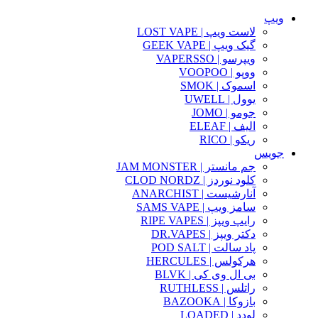
ویپ
لاست ویپ | LOST VAPE
گیک ویپ | GEEK VAPE
ویپرسو | VAPERSSO
ووپو | VOOPOO
اسموک | SMOK
یوول | UWELL
جومو | JOMO
الیف | ELEAF
ریکو | RICO
جویس
جم مانستر | JAM MONSTER
کلود نوردز | CLOD NORDZ
آنارشیست | ANARCHIST
سامز ویپ | SAMS VAPE
رایپ ویپز | RIPE VAPES
دکتر ویپز | DR.VAPES
پاد سالت | POD SALT
هرکولس | HERCULES
بی ال وی کی | BLVK
راتلس | RUTHLESS
بازوکا | BAZOOKA
لودد | LOADED