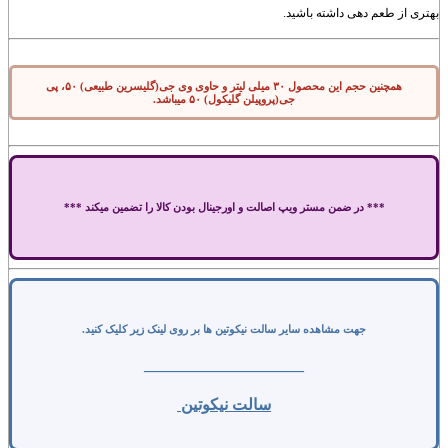
بهتری از طعم دهی داشته باشید.
همچنین حجم این محصول ۳۰ میلی لیتر و حاوی وی جی(گلیسرین طبیعی) ۵۰، پی
جی(پروپیلن گلیکول) ۵۰ میباشد.
*** در ضمن مستر ویپ اصالت و اورجینال بودن کالا را تضمین میکند ***
جهت مشاهده سایر سالت نیکوتین ها بر روی لینک زیر کلیک کنید.
——————————
سالت نیکوتین